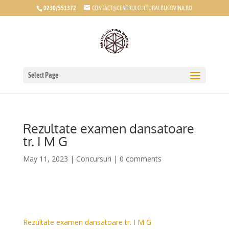
0230/551372
CONTACT@CENTRULCULTURALBUCOVINA.RO
Select Page
Rezultate examen dansatoare
tr. I M G
May 11, 2023
|
Concursuri
|
0 comments
Rezultate examen dansatoare tr. I M G