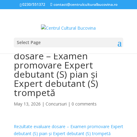
0230/551372
contact@centrulculturalbucovina.ro
Select Page
Rezultate evaluare
dosare – Examen
promovare Expert
debutant (S) pian și
Expert debutant (S)
trompetă
May 13, 2026
|
Concursuri
|
0 comments
Rezultate evaluare dosare – Examen promovare Expert
debutant (S) pian și Expert debutant (S) trompetă