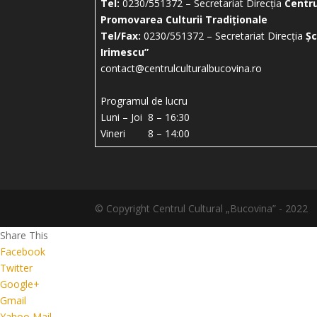
Tel:
0230/551372 – Secretariat Direcția
Centru
Promovarea Culturii Tradiționale
Tel/Fax:
0230/551372 – Secretariat Direcția
Șc
Irimescu”
contact@centrulculturalbucovina.ro
Programul de lucru
Luni – Joi 8 – 16:30
Vineri 8 – 14:00
© Copyright Centrul Cultural „Bucovina” - 2022
Share This
Facebook
Twitter
Google+
Gmail
Yahoo Mail