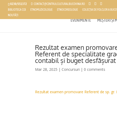
0230/551372
CONTACT@CENTRULCULTURALBUCOVINA.RO
BIBLIOTECA CCB
ETNOMUZICOLOGIE
ETNOCOREOLOGIE
COLECȚIA DE FOLCLOR A BUCO
NOUTĂȚI
EVENIMENTE
MEȘTERI ȘI
Rezultat examen promovare 
Referent de specialitate gra
contabil și buget desfășurat
Mar 28, 2025
|
Concursuri
|
0 comments
Rezultat examen promovare Referent de sp. gr. 