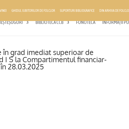
VINEI
GHIDUL IUBITORILOR DE FOLCLOR
SUPORTURI BIBLIOGRAFICE
DIN ARHIVA DE FOLCLO
 MEȘTEȘUGURI
BIBLIOTECA CCB
FONOTECĂ
INFORMAȚII PU
în grad imediat superioar de
d I S la Compartimentul financiar-
 în 28.03.2025
I