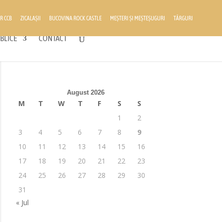
R CCB
ZICALAȘII
BUCOVINA ROCK CASTLE
MEȘTERI ȘI MEȘTEȘUGURI
TÂRGURI
BLICE
CONTACT
August 2026
M
T
W
T
F
S
S
1
2
3
4
5
6
7
8
9
10
11
12
13
14
15
16
17
18
19
20
21
22
23
24
25
26
27
28
29
30
31
« Jul