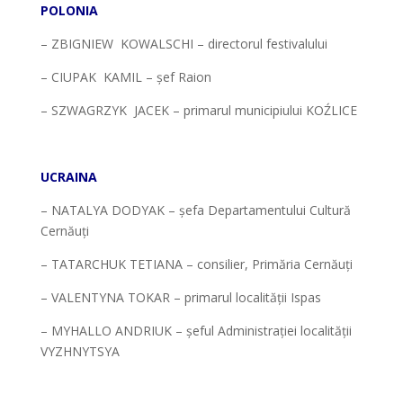
POLONIA
– ZBIGNIEW KOWALSCHI – directorul festivalului
– CIUPAK KAMIL – șef Raion
– SZWAGRZYK JACEK – primarul municipiului KOŹLICE
*
UCRAINA
– NATALYA DODYAK – șefa Departamentului Cultură
Cernăuți
– TATARCHUK TETIANA – consilier, Primăria Cernăuți
– VALENTYNA TOKAR – primarul localității Ispas
– MYHALLO ANDRIUK – șeful Administrației localității
VYZHNYTSYA
*