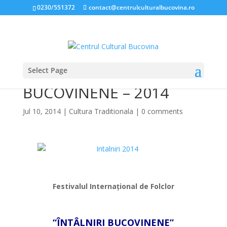
0230/551372
contact@centrulculturalbucovina.ro
Select Page
Programul ÎNTÂLNIRI
BUCOVINENE – 2014
Jul 10, 2014
|
Cultura Traditionala
|
0 comments
*
Festivalul Internațional de Folclor
*
“ÎNTÂLNIRI BUCOVINENE”