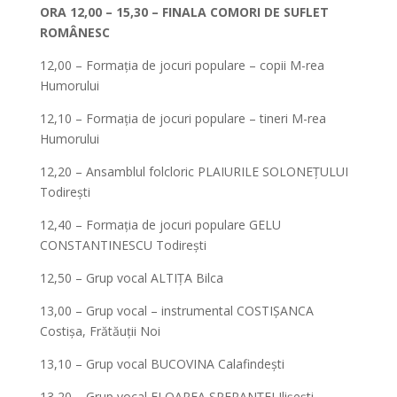
ORA 12,00 – 15,30
–
FINALA COMORI DE SUFLET
ROMÂNESC
12,00 – Formația de jocuri populare – copii M-rea
Humorului
12,10 – Formația de jocuri populare – tineri M-rea
Humorului
12,20 – Ansamblul folcloric PLAIURILE SOLONEȚULUI
Todirești
12,40 – Formația de jocuri populare GELU
CONSTANTINESCU Todirești
12,50 – Grup vocal ALTIȚA Bilca
13,00 – Grup vocal – instrumental COSTIȘANCA
Costișa, Frătăuții Noi
13,10 – Grup vocal BUCOVINA Calafindești
13,20 – Grup vocal FLOAREA SPERANȚEI Ilișești