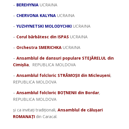
–
BEREHYNIA
UCRAINA
–
CHERVONA KALYNA
UCRAINA
–
YUZHYNETSKI MOLODYCHKI
UCRAINA
–
Corul bărbătesc din ISPAS
UCRAINA
–
Orchestra SMERICHKA
UCRAINA
–
Ansamblul de dansuri populare STEJĂRELUL din
Cimișlia
, REPUBLICA MOLDOVA
–
Ansamblul folcloric STRĂMOȘII din Micleușeni
,
REPUBLICA MOLDOVA
–
Ansamblul folcloric BOȚNENII din Bordar
,
REPUBLICA MOLDOVA
și ca invitați tradiționali,
Ansamblul de călușari
ROMANAȚI
din Caracal.
*