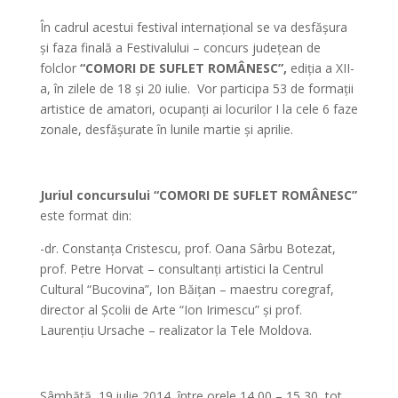
În cadrul acestui festival internațional se va desfășura
și faza finală a Festivalului – concurs județean de
folclor
“COMORI DE SUFLET ROMÂNESC”,
ediția a XII-
a, în zilele de 18 și 20 iulie. Vor participa 53 de formații
artistice de amatori, ocupanți ai locurilor I la cele 6 faze
zonale, desfășurate în lunile martie și aprilie.
*
Juriul concursului “COMORI DE SUFLET ROMÂNESC”
este format din:
-dr. Constanța Cristescu, prof. Oana Sârbu Botezat,
prof. Petre Horvat – consultanți artistici la Centrul
Cultural “Bucovina”, Ion Băițan – maestru coregraf,
director al Școlii de Arte “Ion Irimescu” și prof.
Laurențiu Ursache – realizator la Tele Moldova.
*
Sâmbătă, 19 iulie 2014, între orele 14,00 – 15,30, tot