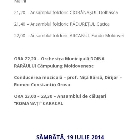
Mălini
21,20 – Ansamblul folcloric CIOBĂNAȘUL Dolhasca
21,40 – Ansamblul folcloric PĂDUREȚUL Cacica
22,00 – Ansamblul folcloric ARCANUL Fundu Moldovei
*
ORA 22,20 – Orchestra Municipală DOINA
RARĂULUI Câmpulung Moldovenesc
Conducerea muzicală – prof. Niță Bârsă, Dirijor –
Romeo Constantin Grosu
ORA 23,00 – 23,30 – Ansamblul de călușari
“ROMANAȚI” CARACAL
*
*
SÂMBĂTĂ, 19 IULIE 2014