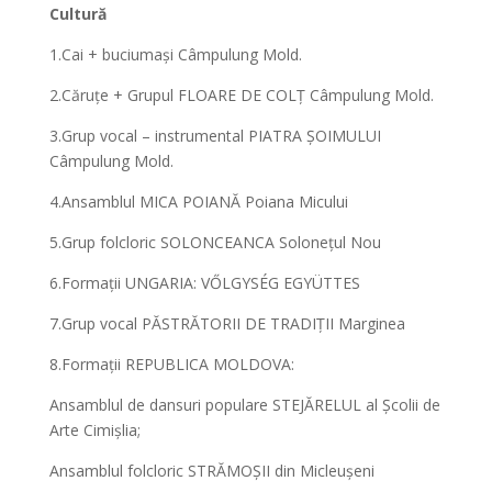
Cultură
1.Cai + buciumași Câmpulung Mold.
2.Căruțe + Grupul FLOARE DE COLȚ Câmpulung Mold.
3.Grup vocal – instrumental PIATRA ȘOIMULUI
Câmpulung Mold.
4.Ansamblul MICA POIANĂ Poiana Micului
5.Grup folcloric SOLONCEANCA Solonețul Nou
6.Formații UNGARIA: VŐLGYSÉG EGYÜTTES
7.Grup vocal PĂSTRĂTORII DE TRADIȚII Marginea
8.Formații REPUBLICA MOLDOVA:
Ansamblul de dansuri populare STEJĂRELUL al Școlii de
Arte Cimișlia;
Ansamblul folcloric STRĂMOȘII din Micleușeni