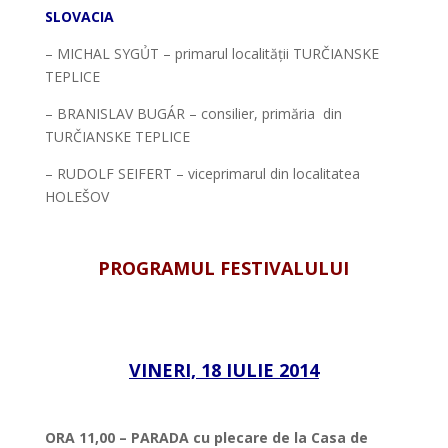
SLOVACIA
– MICHAL SYGỦT – primarul localității TURČIANSKE
TEPLICE
– BRANISLAV BUGÁR – consilier, primăria din
TURČIANSKE TEPLICE
– RUDOLF SEIFERT – viceprimarul din localitatea
HOLEŠOV
*
PROGRAMUL FESTIVALULUI
*
*
VINERI, 18 IULIE 2014
*
ORA 11,00 –
PARADA
cu plecare de la Casa de