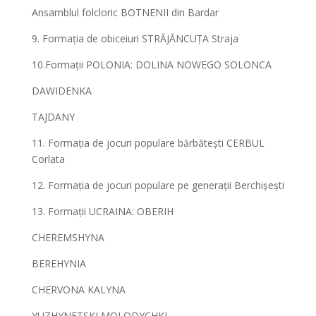
Ansamblul folcloric BOTNENII din Bardar
9. Formația de obiceiuri STRĂJĂNCUȚA Straja
10.Formații POLONIA: DOLINA NOWEGO SOLONCA
DAWIDENKA
TAJDANY
11. Formația de jocuri populare bărbătești CERBUL
Corlata
12. Formația de jocuri populare pe generații Berchișești
13. Formații UCRAINA: OBERIH
CHEREMSHYNA
BEREHYNIA
CHERVONA KALYNA
YUZHYNETSKI MOLODYCHKI