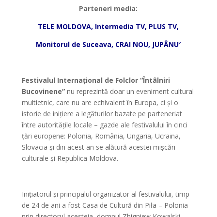
Parteneri media:
TELE MOLDOVA, Intermedia TV, PLUS TV,
Monitorul de Suceava, CRAI NOU, JUPÂNU′
*
Festivalul Internațional de Folclor “Întâlniri
Bucovinene”
nu reprezintă doar un eveniment cultural
multietnic, care nu are echivalent în Europa, ci și o
istorie de inițiere a legăturilor bazate pe parteneriat
între autoritățile locale – gazde ale festivalului în cinci
țări europene: Polonia, România, Ungaria, Ucraina,
Slovacia și din acest an se alătură acestei mișcări
culturale și Republica Moldova.
*
Inițiatorul și principalul organizator al festivalului, timp
de 24 de ani a fost Casa de Cultură din Piła – Polonia
prin directorul acesteia, domnul Zbigniew Kowalski