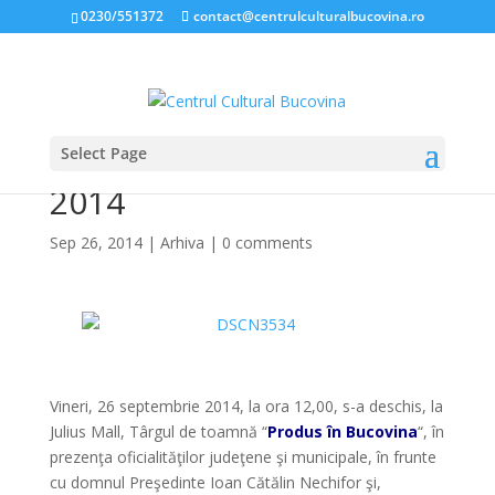
0230/551372
contact@centrulculturalbucovina.ro
Select Page
PRODUS ÎN BUCOVINA
2014
Sep 26, 2014
|
Arhiva
|
0 comments
*
Vineri, 26 septembrie 2014, la ora 12,00, s-a deschis, la
Julius Mall, Târgul de toamnă “
Produs în Bucovina
“, în
prezenţa oficialităţilor judeţene şi municipale, în frunte
cu domnul Preşedinte Ioan Cătălin Nechifor şi,