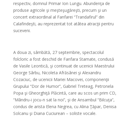
respectiv, domnul Primar Ion Lungu. Abundenţa de
produse agricole şi meşteşugăreşti, precum şi un
concert extraordinal al Fanfarei “Trandafirul” din
Calafindeşti, au reprezentat tot atâtea atracţii pentru
suceveni.
*
A doua zi, sâmbătă, 27 septembrie, spectacolul
folcloric a fost deschid de Fanfara Stamate, condusă
de Vasile Leontică, şi continuat de ucenicii Maestrului
George Sârbu, Nicoleta Afrăsânei şi Alexandru
Cozaciuc, de ucenicii Mariei Macovei, componenţii
Grupului “Dor de Humor”, Gabriel Treteag, Petronela
Popa şi Gheorghiţă Plăcintă, care au scos un prim CD,
“Mândru-i jocu-n sat la noi”, şi de Ansambul “Bilcuţa”,
condus de arista Elena Negrea, cu Alina Ţăpar, Denisa
Solcanu şi Diana Cuciurean – soliste vocale.
*