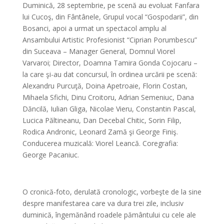
Duminică, 28 septembrie, pe scenă au evoluat Fanfara
lui Cucoş, din Fântânele, Grupul vocal “Gospodarii”, din
Bosanci, apoi a urmat un spectacol amplu al
Ansambului Artistic Profesionist “Ciprian Porumbescu”
din Suceava – Manager General, Domnul Viorel
Varvaroi; Director, Doamna Tamira Gonda Cojocaru –
la care şi-au dat concursul, în ordinea urcării pe scenă:
Alexandru Purcuţă, Doina Apetroaie, Florin Costan,
Mihaela Sfichi, Dinu Croitoru, Adrian Semeniuc, Dana
Dăncilă, Iulian Gliga, Nicolae Vieru, Constantin Pascal,
Lucica Păltineanu, Dan Decebal Chitic, Sorin Filip,
Rodica Andronic, Leonard Zamă şi George Finiş.
Conducerea muzicală: Viorel Leancă. Coregrafia:
George Pacaniuc.
*
O cronică-foto, derulată cronologic, vorbeşte de la sine
despre manifestarea care va dura trei zile, inclusiv
duminică, îngemănând roadele pământului cu cele ale