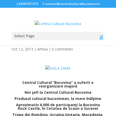
0230/551372
contact@centrulculturalbucovina.ro
Select Page
PRESA SCRISĂ
Oct 12, 2013
|
Arhiva
|
0 comments
*
Centrul Cultural “Bucovina” a suferit o
reorganizare majoră
Noi şefi la Centrul Cultural Bucovina
Produsul cultural bucovinean, la mare înălţime
Aproximativ 6.000 de participanţi la Bucovina
Rock Castle, în Cetatea de Scaun a Sucevei
Trupe din România, Ucraina,Ungaria, Macedonia,