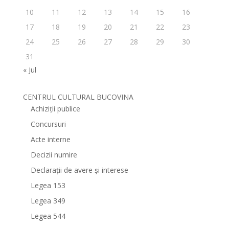
10
11
12
13
14
15
16
17
18
19
20
21
22
23
24
25
26
27
28
29
30
31
« Jul
CENTRUL CULTURAL BUCOVINA
Achiziții publice
Concursuri
Acte interne
Decizii numire
Declarații de avere și interese
Legea 153
Legea 349
Legea 544