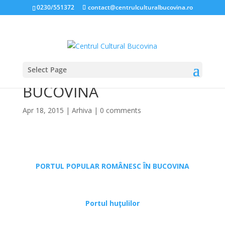
0230/551372
contact@centrulculturalbucovina.ro
Select Page
PORTURI POPULARE ÎN
BUCOVINA
Apr 18, 2015
|
Arhiva
|
0 comments
*
PORTUL POPULAR ROMÂNESC ÎN BUCOVINA
*
Portul huţulilor
*