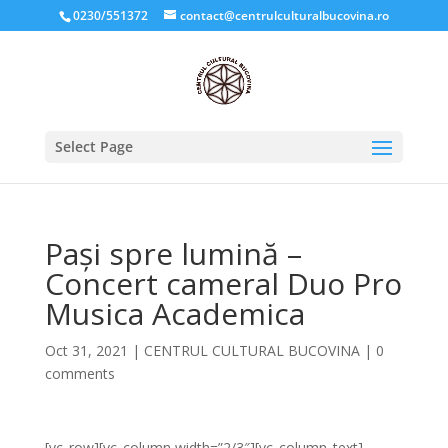
0230/551372
contact@centrulculturalbucovina.ro
Select Page
Pași spre lumină –
Concert cameral Duo Pro
Musica Academica
Oct 31, 2021
|
CENTRUL CULTURAL BUCOVINA
|
0
comments
[vc_row][vc_column width=”2/3″][vc_column_text]