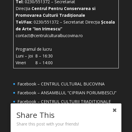
Tel:
0230/551372 – Secretariat
Direcția
Centrul Pentru Conservarea si
Promovarea Culturii Tradiționale
Tel/Fax:
0230/551372 – Secretariat Direcția
Școala
de Arte “Ion Irimescu”
contact@centrulculturalbucovina.ro
Programul de lucru
Luni – Joi 8 – 16:30
Vineri 8 – 14:00
Facebook – CENTRUL CULTURAL BUCOVINA
Facebook – ANSAMBLUL “CIPRIAN PORUMBESCU”
Facebook – CENTRUL CULTURII TRADITIONALE
Facebook – ȘCOALA DE ARTE ION IRIMESCU
Share This
SUCEAVA
Share this post with your friends!
Facebook – MEȘTERI DIN JUDETUL SUCEAVA