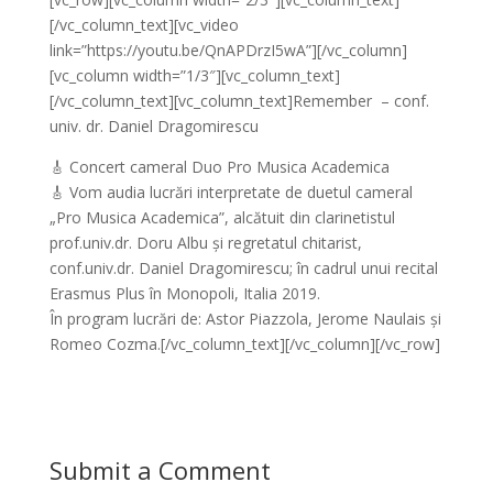
[/vc_column_text][vc_video
link=”https://youtu.be/QnAPDrzI5wA”][/vc_column]
[vc_column width=”1/3″][vc_column_text]
[/vc_column_text][vc_column_text]Remember – conf.
univ. dr. Daniel Dragomirescu
🎸 Concert cameral Duo Pro Musica Academica
🎸 Vom audia lucrări interpretate de duetul cameral
„Pro Musica Academica”, alcătuit din clarinetistul
prof.univ.dr. Doru Albu și regretatul chitarist,
conf.univ.dr. Daniel Dragomirescu; în cadrul unui recital
Erasmus Plus în Monopoli, Italia 2019.
În program lucrări de: Astor Piazzola, Jerome Naulais și
Romeo Cozma.[/vc_column_text][/vc_column][/vc_row]
Submit a Comment