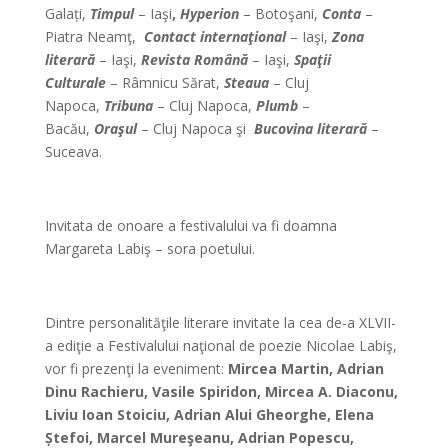
Galați,
Timpul
– Iaşi
,
Hyperion
– Botoşani,
Conta
–
Piatra Neamţ,
Contact internaţional
– Iaşi,
Zona
literară
– Iaşi,
Revista Română
– Iaşi,
Spaţii
Culturale
– Râmnicu Sărat,
Steaua
– Cluj
Napoca,
Tribuna
– Cluj Napoca,
Plumb
–
Bacău,
Oraşul
– Cluj Napoca şi
Bucovina literară
–
Suceava.
*
Invitata de onoare a festivalului va fi doamna
Margareta Labiş – sora poetului.
*
Dintre personalităţile literare invitate la cea de-a XLVII-
a ediţie a Festivalului naţional de poezie Nicolae Labiş,
vor fi prezenţi la eveniment:
Mircea Martin, Adrian
Dinu Rachieru, Vasile Spiridon, Mircea A. Diaconu,
Liviu Ioan Stoiciu, Adrian Alui Gheorghe, Elena
Ș
tefoi, Marcel Mureşeanu, Adrian Popescu,