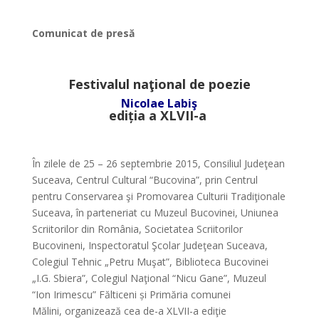
Comunicat de presă
*
Festivalul naţional de poezie
Nicolae Labiş
edi
ț
ia a XLVII-a
*
În zilele de 25 – 26 septembrie 2015, Consiliul Judeţean
Suceava, Centrul Cultural “Bucovina”, prin Centrul
pentru Conservarea şi Promovarea Culturii Tradiţionale
Suceava, în parteneriat cu Muzeul Bucovinei, Uniunea
Scriitorilor din România, Societatea Scriitorilor
Bucovineni, Inspectoratul Şcolar Judeţean Suceava,
Colegiul Tehnic „Petru Muşat”, Biblioteca Bucovinei
„I.G. Sbiera”, Colegiul Naţional “Nicu Gane”, Muzeul
“Ion Irimescu” Fălticeni și Primăria comunei
Mălini, organizează cea de-a XLVII-a ediţie