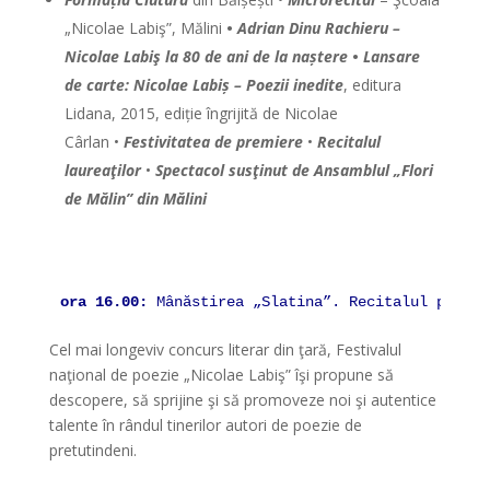
„Nicolae Labiş”, Mălini
•
Adrian Dinu Rachieru –
Nicolae Labiş la 80 de ani de la na
ș
tere
•
Lansare
de carte:
Nicolae Labi
ș
– Poezii inedite
, editura
Lidana, 2015, ediție îngrijită de Nicolae
Cârlan •
Festivitatea de premiere
•
Recitalul
laureaţilor
•
Spectacol susţinut de Ansamblul „Flori
de Mălin” din Mălini
*
ora 16.00:
 Mânăstirea „Slatina”. Recitalul poeţil
Cel mai longeviv concurs literar din ţară, Festivalul
naţional de poezie „Nicolae Labiş” îşi propune să
descopere, să sprijine şi să promoveze noi şi autentice
talente în rândul tinerilor autori de poezie de
pretutindeni.