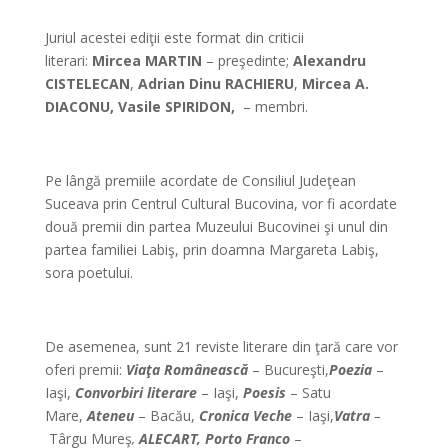
*
Juriul acestei ediţii este format din criticii
literari:
Mircea MARTIN
– preşedinte;
Alexandru
CISTELECAN
,
Adrian Dinu RACHIERU
,
Mircea A.
DIACONU, Vasile SPIRIDON,
– membri.
*
Pe lângă premiile acordate de Consiliul Judeţean
Suceava prin Centrul Cultural Bucovina, vor fi acordate
două premii din partea Muzeului Bucovinei şi unul din
partea familiei Labiş, prin doamna Margareta Labiş,
sora poetului.
*
De asemenea, sunt 21 reviste literare din ţară care vor
oferi premii:
Viaţa Românească
– Bucureşti,
Poezia
–
Iaşi,
Convorbiri literare
– Iaşi,
Poesis
– Satu
Mare,
Ateneu
– Bacău,
Cronica Veche
– Iaşi,
Vatra
–
Târgu Mureş
,
ALECART, Porto Franco
–