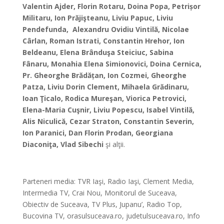
Valentin Ajder, Florin Rotaru, Doina Popa, Petri
ș
or
Militaru, Ion Prăjişteanu, Liviu Papuc, Liviu
Pendefunda, Alexandru Ovidiu Vintilă, Nicolae
Cârlan, Roman Istrati, Constantin Hrehor, Ion
Beldeanu, Elena Brânduşa Steiciuc, Sabina
Fânaru, Monahia Elena Simionovici, Doina Cernica,
Pr. Gheorghe Brădă
ț
an, Ion Cozmei, Gheorghe
Patza, Liviu Dorin Clement, Mihaela Grădinaru,
Ioan Ţicalo, Rodica Mureşan, Viorica Petrovici,
Elena-Maria Cuşnir, Liviu Popescu, Isabel Vintilă,
Alis Niculică, Cezar Straton, Constantin Severin,
Ion Paranici, Dan Florin Prodan, Georgiana
Diaconiţa, Vlad Sibechi
şi alţii.
*
Parteneri media: TVR Iaşi, Radio Iaşi, Clement Media,
Intermedia TV, Crai Nou, Monitorul de Suceava,
Obiectiv de Suceava, TV Plus, Jupanu’, Radio Top,
Bucovina TV, orasulsuceava.ro, judetulsuceava.ro, Info