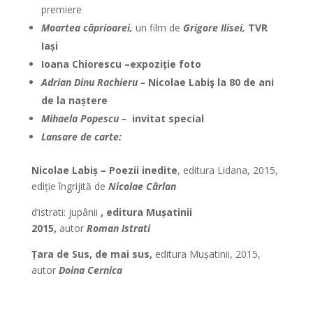
premiere
Moartea căprioarei,
un film de
Grigore Ilisei,
TVR
Ia
ș
i
Ioana Chiorescu –expozi
ț
ie foto
Adrian Dinu Rachieru –
Nicolae Labiş la 80 de ani
de la na
ș
tere
Mihaela Popescu –
invitat special
Lansare de carte:
Nicolae Labi
ș
– Poezii inedite
, editura Lidana, 2015,
ediție îngrijită de
Nicolae Cârlan
d’istrati: jupânii
, editura Mu
ș
atinii
2015,
autor
Roman Istrati
Ț
ara de Sus, de mai sus,
editura Mușatinii, 2015,
autor
Doina Cernica
*