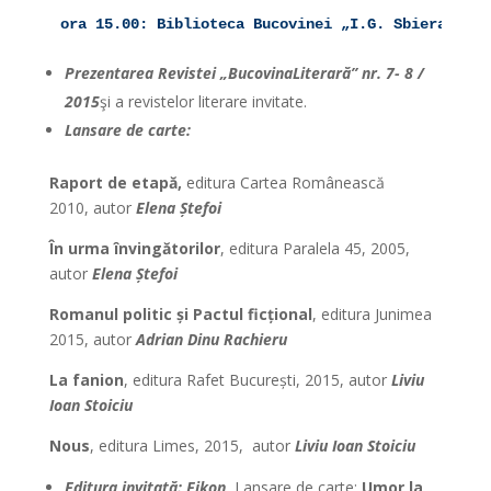
ora 15.00: Biblioteca Bucovinei „I.G. Sbiera”:
Prezentarea Revistei „BucovinaLiterară” nr. 7- 8 /
2015
şi a revistelor literare invitate.
Lansare de carte:
Raport de etapă,
editura Cartea Românească
2010,
autor
Elena
Ș
tefoi
În urma învingătorilor
, editura Paralela 45, 2005,
autor
Elena
Ș
tefoi
Romanul politic
ș
i Pactul fic
ț
ional
, editura Junimea
2015, autor
Adrian Dinu Rachieru
La fanion
, editura Rafet București, 2015, autor
Liviu
Ioan Stoiciu
Nous
, editura Limes, 2015, autor
Liviu Ioan Stoiciu
Editura invitată: Eikon
.
Lansare de carte:
Umor la