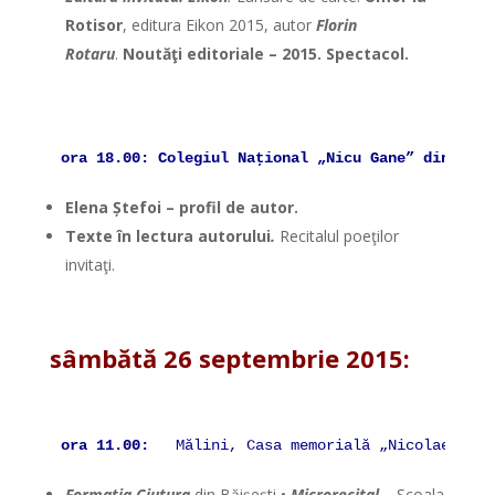
Rotisor
, editura Eikon 2015, autor
Florin
Rotaru
.
Noutăţi editoriale – 2015. Spectacol.
ora 18.00: Colegiul Naţional „Nicu Gane” din Fălt
Elena
Ș
tefoi – profil de autor.
Texte în lectura autorului
.
Recitalul poeţilor
invitaţi.
*
sâmbătă 26 septembrie 2015:
*
ora 11.00:
   Mălini, Casa memorială „Nicolae Labi
Forma
ț
ia Ciutura
din Băișești •
Microrecital
– Şcoala