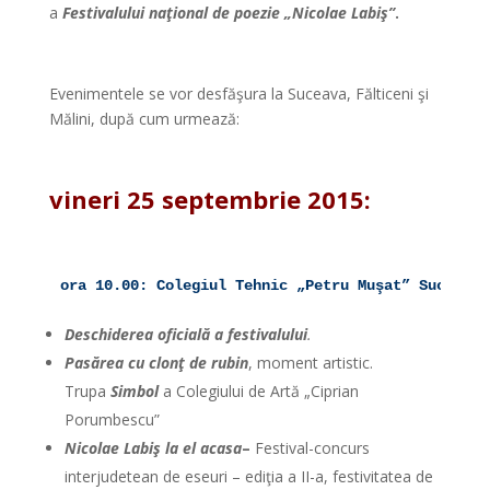
a
Festivalului naţional de poezie „Nicolae Labiş”
.
*
Evenimentele se vor desfăşura la Suceava, Fălticeni şi
Mălini, după cum urmează:
*
vineri 25 septembrie 2015:
*
ora 10.00: Colegiul Tehnic „Petru Muşat” Suceava:
Deschiderea oficială a festivalului
.
Pasărea cu clonţ de rubin
, moment artistic.
Trupa
Simbol
a Colegiului de Artă „Ciprian
Porumbescu”
Nicolae Labiş la el acasa
–
Festival-concurs
interjudetean de eseuri – ediţia a II-a, festivitatea de