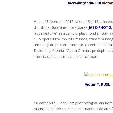
încredinţându-i lui
Victor
Vineri, 13 februarie 2015, la ora 13 şi 13, a înce
din istoria Bucovinei, novatoarea
JAZZ-PHOTO
,
“rupe lanţurile” estetismului plat mondial, cum a
cu o operă lirică împlinită frumos, transferă imagi
urmare şi drept consecinţă (sic!), Centrul Cultural
Diploma şi Premiul “Opera Omnia”, pe deplin cuveni
implicit, operei lui mereu surprinzătoare.
Victor T. RUSU
Cu acest prilej, liderul artiştilor fotografi din
Argint” a unui recent salon internaţional de artă 