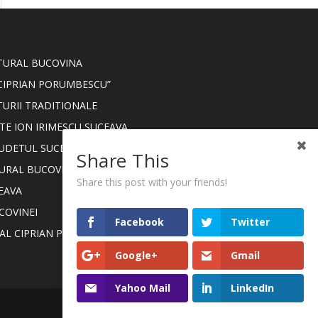
LTURAL BUCOVINA
CIPRIAN PORUMBESCU”
TURII TRADITIONALE
TE ION IRIMESCU SUCEAVA
JUDETUL SUCEAVA
Share This
TURAL BUCOVINA
Share this post with your friends!
EAVA
COVINEI
Facebook
Twitter
NAL CIPRIAN PORUMBESCU
Google+
Gmail
Yahoo Mail
LinkedIn