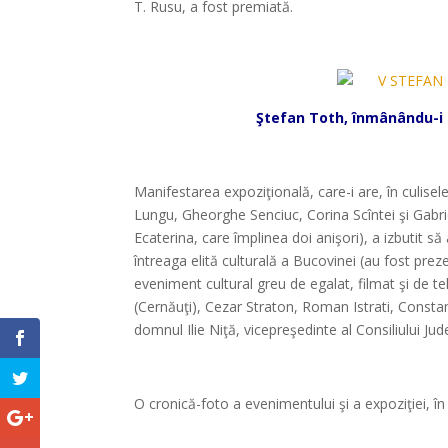
T. Rusu, a fost premiată.
Ştefan Toth, înmânându-i l
Manifestarea expoziţională, care-i are, în culisel
Lungu, Gheorghe Senciuc, Corina Scîntei şi Gabriel
Ecaterina, care împlinea doi anişori), a izbutit s
întreaga elită culturală a Bucovinei (au fost prez
eveniment cultural greu de egalat, filmat şi de t
(Cernăuţi), Cezar Straton, Roman Istrati, Consta
domnul Ilie Niţă, vicepreşedinte al Consiliului J
*
O cronică-foto a evenimentului şi a expoziţiei, î
*