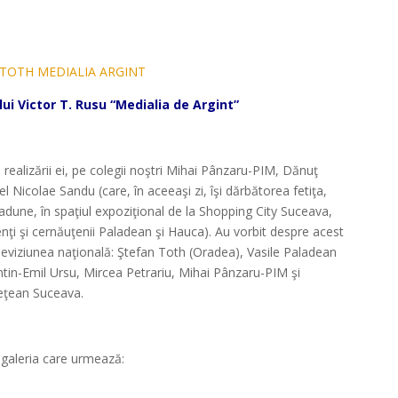
*
ui Victor T. Rusu “Medialia de Argint”
*
e realizării ei, pe colegii noştri Mihai Pânzaru-PIM, Dănuţ
 Nicolae Sandu (care, în aceeaşi zi, îşi dărbătorea fetiţa,
ă adune, în spaţiul expoziţional de la Shopping City Suceava,
enţi şi cernăuţenii Paladean şi Hauca). Au vorbit despre acest
eleviziunea naţională: Ştefan Toth (Oradea), Vasile Paladean
ntin-Emil Ursu, Mircea Petrariu, Mihai Pânzaru-PIM şi
udeţean Suceava.
n galeria care urmează: