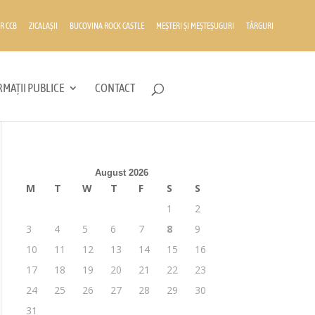
R CCB
ZICALAȘII
BUCOVINA ROCK CASTLE
MEȘTERI ȘI MEȘTEȘUGURI
TÂRGURI
MAȚII PUBLICE
CONTACT
August 2026
M
T
W
T
F
S
S
1
2
3
4
5
6
7
8
9
10
11
12
13
14
15
16
17
18
19
20
21
22
23
24
25
26
27
28
29
30
31