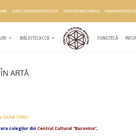
VINEI
GHIDUL IUBITORILOR DE FOLCLOR
SUPORTURI BIBLIOGRAFICE
DIN ARHIVA DE FOLCLO
URI
BIBLIOTECA CCB
FONOTECĂ
INFOR
 ÎN ARTĂ
*
era colegilor din
Centrul Cultural “Bucovina”
,