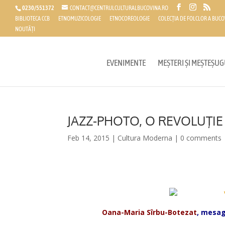
0230/551372
CONTACT@CENTRULCULTURALBUCOVINA.RO
BIBLIOTECA CCB
ETNOMUZICOLOGIE
ETNOCOREOLOGIE
COLECȚIA DE FOLCLOR A BUCO
NOUTĂȚI
EVENIMENTE
MEȘTERI ȘI MEȘTEȘUG
JAZZ-PHOTO, O REVOLUŢIE
Feb 14, 2015
|
Cultura Moderna
|
0 comments
Oana-Maria Sîrbu-Botezat
, mesag