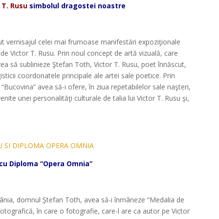
 T. Rusu
simbolul dragostei noastre
*
put vernisajul celei mai frumoase manifestări expoziţionale
de Victor T. Rusu. Prin noul concept de artă vizuală, care
vea să sublinieze Ştefan Toth, Victor T. Rusu, poet înnăscut,
sticii coordonatele principale ale artei sale poetice. Prin
 “Bucovina” avea să-i ofere, în ziua repetabilelor sale naşteri,
te unei personalităţi culturale de talia lui Victor T. Rusu şi,
*
, cu Diploma “Opera Omnia”
*
 România, domnul Ştefan Toth, avea să-i înmâneze “Medalia de
fotografică, în care o fotografie, care-l are ca autor pe Victor