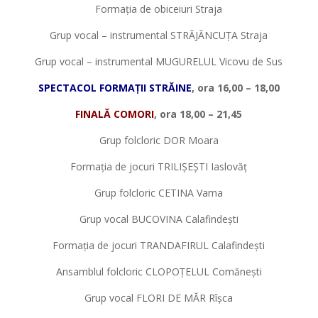
Formația de obiceiuri Straja
Grup vocal – instrumental STRĂJĂNCUȚA Straja
Grup vocal – instrumental MUGURELUL Vicovu de Sus
SPECTACOL FORMA
Ț
II STRĂINE
, ora 16,00 – 18,00
FINALĂ COMORI
, ora 18,00 – 21,45
Grup folcloric DOR Moara
Formația de jocuri TRILIȘEȘTI Iaslovăț
Grup folcloric CETINA Vama
Grup vocal BUCOVINA Calafindești
Formația de jocuri TRANDAFIRUL Calafindești
Ansamblul folcloric CLOPOȚELUL Comănești
Grup vocal FLORI DE MĂR Rîșca