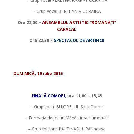
– Grup vocal PERLYNA KARPAT UCRAINA
– Grup vocal BEREHYNIA UCRAINA
Ora 22,00 –
ANSAMBLUL ARTISTIC
“ROMANA
Ț
I”
CARACAL
Ora 22,30 –
SPECTACOL DE ARTIFICII
*
*
DUMINICĂ, 19 iulie 2015
*
FINALĂ COMORI
,
ora 11,00 – 15,45
– Grup vocal BUJORELUL Șaru Dornei
– Formația de jocuri Mănăstirea Humorului
– Grup folcloric PĂLTINAȘUL Păltinoasa