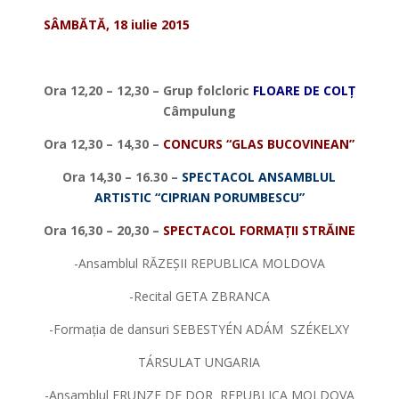
SÂMBĂTĂ, 18 iulie 2015
*
Ora 12,20 – 12,30 – Grup folcloric
FLOARE DE COL
Ț
Câmpulung
Ora 12,30 – 14,30 –
CONCURS “GLAS BUCOVINEAN”
Ora 14,30 – 16.30 –
SPECTACOL ANSAMBLUL
ARTISTIC “CIPRIAN PORUMBESCU”
Ora 16,30 – 20,30 –
SPECTACOL FORMA
Ț
II STRĂINE
-Ansamblul RĂZEȘII REPUBLICA MOLDOVA
-Recital GETA ZBRANCA
-Formația de dansuri SEBESTYÉN ADÁM SZÉKELXY
TÁRSULAT UNGARIA
-Ansamblul FRUNZE DE DOR REPUBLICA MOLDOVA