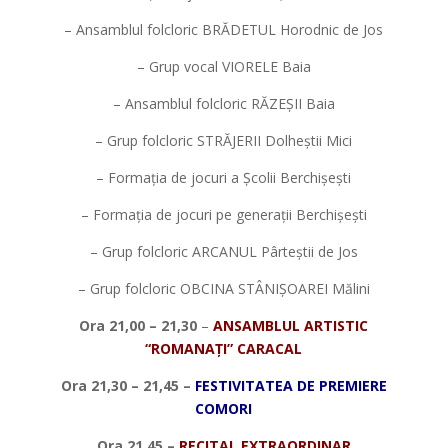
– Ansamblul folcloric BRĂDETUL Horodnic de Jos
– Grup vocal VIORELE Baia
– Ansamblul folcloric RĂZEȘII Baia
– Grup folcloric STRĂJERII Dolheștii Mici
– Formația de jocuri a Școlii Berchișești
– Formația de jocuri pe generații Berchișești
– Grup folcloric ARCANUL Pârteștii de Jos
– Grup folcloric OBCINA STÂNIȘOAREI Mălini
Ora 21,00 – 21,30
–
ANSAMBLUL ARTISTIC
“
ROMANA
Ț
I” CARACAL
Ora 21,30 – 21,45 –
FESTIVITATEA DE PREMIERE
COMORI
Ora 21,45 –
RECITAL EXTRAORDINAR