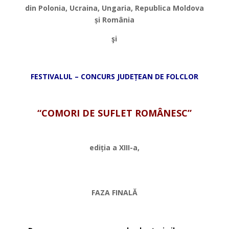
din Polonia, Ucraina, Ungaria, Republica Moldova
ș
i România
ş
i
*
FESTIVALUL – CONCURS JUDE
Ț
EAN DE FOLCLOR
*
“COMORI DE SUFLET ROMÂNESC”
*
edi
ț
ia a XIII-a,
*
FAZA FINALĂ
*