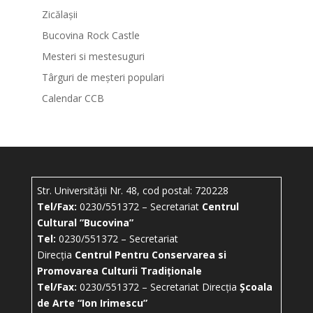
Zicălașii
Bucovina Rock Castle
Mesteri si mestesuguri
Târguri de meșteri populari
Calendar CCB
Str. Universității Nr. 48, cod postal: 720228
Tel/Fax:
0230/551372 – Secretariat
Centrul
Cultural ”Bucovina”
Tel:
0230/551372 – Secretariat
Direcția
Centrul Pentru Conservarea si
Promovarea Culturii Tradiționale
Tel/Fax:
0230/551372 – Secretariat Direcția
Școala
de Arte “Ion Irimescu”