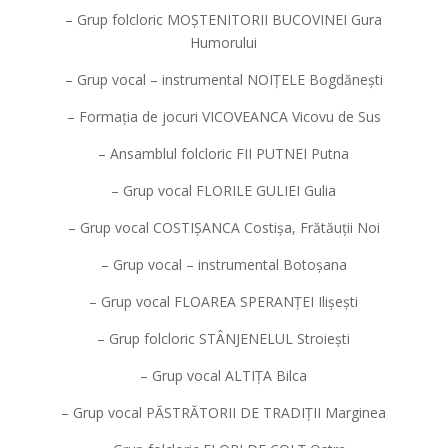
– Grup folcloric MOȘTENITORII BUCOVINEI Gura
Humorului
– Grup vocal – instrumental NOIȚELE Bogdănești
– Formația de jocuri VICOVEANCA Vicovu de Sus
– Ansamblul folcloric FII PUTNEI Putna
– Grup vocal FLORILE GULIEI Gulia
– Grup vocal COSTIȘANCA Costișa, Frătăuții Noi
– Grup vocal – instrumental Botoșana
– Grup vocal FLOAREA SPERANȚEI Ilișești
– Grup folcloric STÂNJENELUL Stroiești
– Grup vocal ALTIȚA Bilca
– Grup vocal PĂSTRĂTORII DE TRADIȚII Marginea