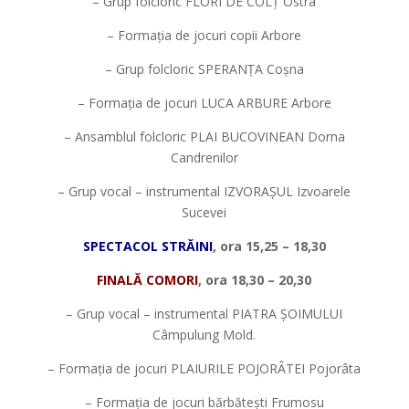
– Grup folcloric FLORI DE COLȚ Ostra
– Formația de jocuri copii Arbore
– Grup folcloric SPERANȚA Coșna
– Formația de jocuri LUCA ARBURE Arbore
– Ansamblul folcloric PLAI BUCOVINEAN Dorna
Candrenilor
– Grup vocal – instrumental IZVORAȘUL Izvoarele
Sucevei
SPECTACOL STRĂINI
, ora 15,25 – 18,30
FINALĂ COMORI
, ora 18,30 – 20,30
– Grup vocal – instrumental PIATRA ȘOIMULUI
Câmpulung Mold.
– Formația de jocuri PLAIURILE POJORÂTEI Pojorâta
– Formația de jocuri bărbătești Frumosu