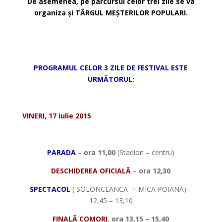
De asemenea, pe parcursul celor trei zile se va
organiza
ș
i TÂRGUL ME
Ș
TERILOR POPULARI.
*
*
PROGRAMUL CELOR 3 ZILE DE FESTIVAL ESTE
URMĂTORUL:
*
VINERI, 17 iulie 2015
*
PARADA
–
ora 11,00
(Stadion – centru)
DESCHIDEREA OFICIALĂ
–
ora 12,30
SPECTACOL
( SOLONCEANCA + MICA POIANĂ) –
12,45 – 13,10
FINALĂ COMORI
,
ora 13,15 – 15,40