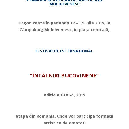
MOLDOVENESC
*
Organizează în perioada 17 – 19 iulie 2015, la
Câmpulung Moldovenesc, în pia
ț
a centrală,
*
FESTIVALUL INTERNA
Ț
IONAL
*
“ÎNTÂLNIRI BUCOVINENE”
*
edi
ț
ia a XXVI-a, 2015
*
etapa din România, unde vor participa forma
ț
ii
artistice de amatori