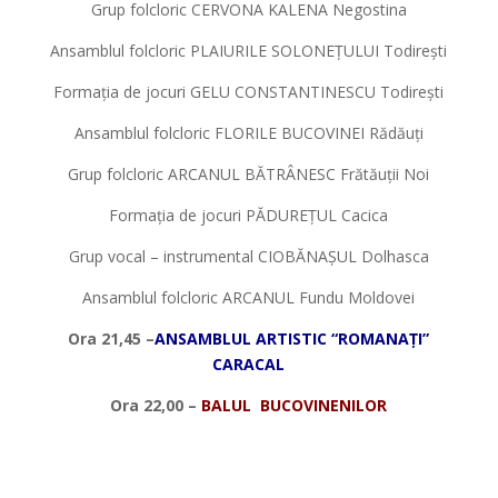
Grup folcloric CERVONA KALENA Negostina
Ansamblul folcloric PLAIURILE SOLONEȚULUI Todirești
Formația de jocuri GELU CONSTANTINESCU Todirești
Ansamblul folcloric FLORILE BUCOVINEI Rădăuți
Grup folcloric ARCANUL BĂTRÂNESC Frătăuții Noi
Formația de jocuri PĂDUREȚUL Cacica
Grup vocal – instrumental CIOBĂNAȘUL Dolhasca
Ansamblul folcloric ARCANUL Fundu Moldovei
Ora 21,45 –
ANSAMBLUL ARTISTIC “ROMANA
Ț
I”
CARACAL
Ora 22,00 –
BALUL BUCOVINENILOR
*
*