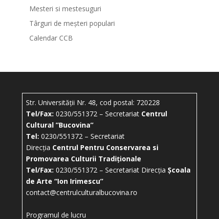
Mesteri si mestesuguri
Târguri de meșteri populari
Calendar CCB
Str. Universității Nr. 48, cod postal: 720228
Tel/Fax:
0230/551372 – Secretariat
Centrul
Cultural ”Bucovina”
Tel:
0230/551372 – Secretariat
Direcția
Centrul Pentru Conservarea si
Promovarea Culturii Tradiționale
Tel/Fax:
0230/551372 – Secretariat Direcția
Școala
de Arte “Ion Irimescu”
contact@centrulculturalbucovina.ro
Programul de lucru