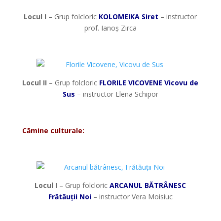
Locul I
– Grup folcloric
KOLOMEIKA Siret
– instructor
prof. Ianoș Zirca
*
Locul II
– Grup folcloric
FLORILE VICOVENE Vicovu de
Sus
– instructor Elena Schipor
*
Cămine culturale:
*
Locul I
– Grup folcloric
ARCANUL BĂTRÂNESC
Frătăuții Noi
– instructor Vera Moisiuc
*