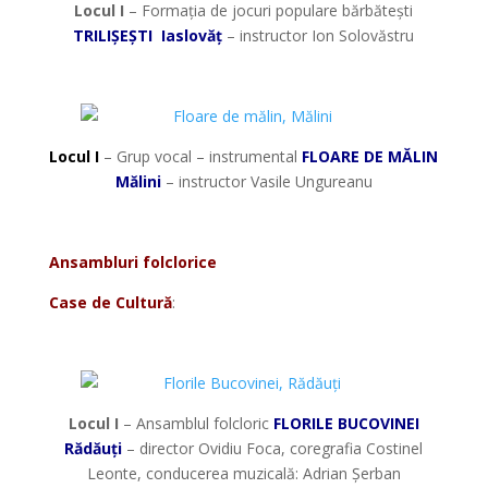
Locul I
– Formația de jocuri populare bărbătești
TRILIȘEȘTI Iaslovăț
– instructor Ion Solovăstru
*
Locul I
– Grup vocal – instrumental
FLOARE DE MĂLIN
Mălini
– instructor Vasile Ungureanu
*
Ansambluri folclorice
Case de Cultură
:
*
Locul I
– Ansamblul folcloric
FLORILE BUCOVINEI
Rădăuți
– director Ovidiu Foca, coregrafia Costinel
Leonte, conducerea muzicală: Adrian Șerban