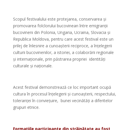
*
Scopul festivalului este protejarea, conservarea și
promovarea folclorului bucovinean între emigranții
bucovineni din Polonia, Ungaria, Ucraina, Slovacia și
Republica Moldova, pentru care acest festival este un
prilej de înlesnire a cunoașterii reciproce, a înțelegerii
culturii bucovinenilor, a istoriei, a colaborării regionale
și internaționale, prin păstrarea propriei identități
culturale și naționale.
*
Acest festival demonstrează ce loc important ocupă
cultura în procesul înțelegerii și cunoașterii, respectului,
toleranței în conviețuire, bunei vecinătăți a diferitelor
grupuri etnice.
*
Formațiile participante din străinătate au fost