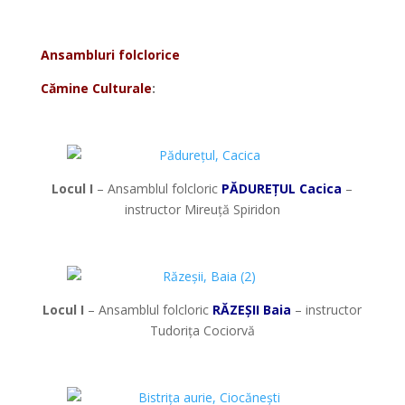
*
Ansambluri folclorice
Cămine Culturale
:
*
Locul I
– Ansamblul folcloric
PĂDUREȚUL Cacica
–
instructor Mireuță Spiridon
*
Locul I
– Ansamblul folcloric
RĂZEȘII Baia
– instructor
Tudorița Cociorvă
*