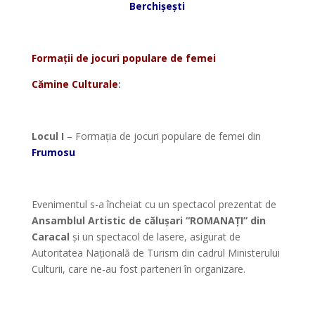
Berchișești
*
Formații de jocuri populare de femei
Cămine Culturale
:
*
Locul I
– Formația de jocuri populare de femei din
Frumosu
*
*
Evenimentul s-a încheiat cu un spectacol prezentat de
Ansamblul Artistic de călușari “ROMANAȚI” din
Caracal
și un spectacol de lasere, asigurat de
Autoritatea Națională de Turism din cadrul Ministerului
Culturii, care ne-au fost parteneri în organizare.
*