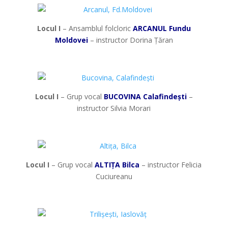
Locul I
– Ansamblul folcloric
ARCANUL Fundu
Moldovei
– instructor Dorina Țăran
*
Locul I
– Grup vocal
BUCOVINA Calafindești
–
instructor Silvia Morari
*
Locul I
– Grup vocal
ALTIȚA Bilca
– instructor Felicia
Cuciureanu
*