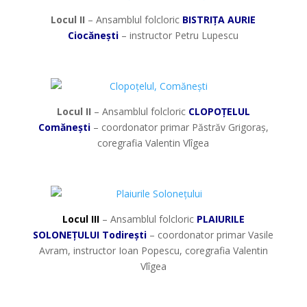
Locul II
– Ansamblul folcloric
BISTRIȚA AURIE
Ciocănești
– instructor Petru Lupescu
*
Locul II
– Ansamblul folcloric
CLOPOȚELUL
Comănești
– coordonator primar Păstrăv Grigoraș,
coregrafia Valentin Vlîgea
*
Locul III
– Ansamblul folcloric
PLAIURILE
SOLONEȚULUI Todirești
– coordonator primar Vasile
Avram, instructor Ioan Popescu, coregrafia Valentin
Vlîgea
*