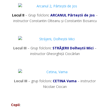
Locul II
– Grup folcloric
ARCANUL Pârteștii de Jos
–
instructor Constantin Olteanu și Constantin Bosancu
*
Locul III
– Grup folcloric
STRĂJERII Dolheștii Mici
–
instructor Gheorghiță Ciocârlan
*
Locul III
– grup folcloric
CETINA Vama
– instructor
Nicolae Ciocan
*
Copii
: