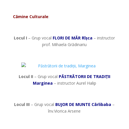
*
Cămine Culturale
:
*
Locul I
– Grup vocal
FLORI DE MĂR Rîșca
– instructor
prof. Mihaela Grădinariu
*
Locul II
– Grup vocal
PĂSTRĂTORII DE TRADIȚII
Marginea
– instructor Aurel Halip
*
Locul III
– Grup vocal
BUJOR DE MUNTE Cârlibaba
–
înv.Viorica Arsene
*