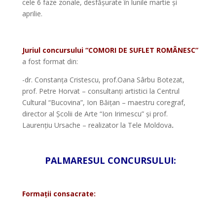
cele 6 faze zonale, desfășurate în lunile martie și
aprilie.
*
Juriul concursului “COMORI DE SUFLET ROMÂNESC”
a fost format din:
-dr. Constanța Cristescu, prof.Oana Sârbu Botezat,
prof. Petre Horvat – consultanți artistici la Centrul
Cultural “Bucovina”, Ion Băițan – maestru coregraf,
director al Școlii de Arte “Ion Irimescu” și prof.
Laurențiu Ursache – realizator la Tele Moldova
.
*
PALMARESUL CONCURSULUI:
*
Formații consacrate:
*