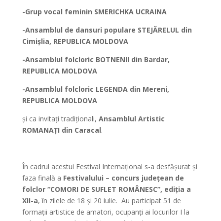
-Grup vocal feminin SMERICHKA UCRAINA
-Ansamblul de dansuri populare STEJĂRELUL din
Cimișlia, REPUBLICA MOLDOVA
-Ansamblul folcloric BOTNENII din Bardar,
REPUBLICA MOLDOVA
-Ansamblul folcloric LEGENDA din Mereni,
REPUBLICA MOLDOVA
și ca invitați tradiționali,
Ansamblul Artistic
ROMANAȚI
din Caracal
.
*
În cadrul acestui Festival Internațional s-a desfășurat și
faza finală a
Festivalului – concurs județean de
folclor “COMORI DE SUFLET ROMÂNESC”, ediția a
XII-a
, în
zilele de 18 și 20 iulie. Au participat 51 de
formații artistice de amatori, ocupanți ai locurilor I la