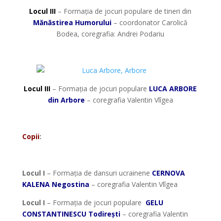
Locul III
– Formația de jocuri populare de tineri din
Mănăstirea Humorului
– coordonator Carolică
Bodea, coregrafia: Andrei Podariu
*
Locul III
– Formația de jocuri populare
LUCA ARBORE
din Arbore
– coregrafia Valentin Vlîgea
*
Copii
:
*
Locul I
– Formația de dansuri ucrainene
CERNOVA
KALENA Negostina
– coregrafia Valentin Vlîgea
Locul I
– Formația de jocuri populare
GELU
CONSTANTINESCU Todirești
– coregrafia Valentin