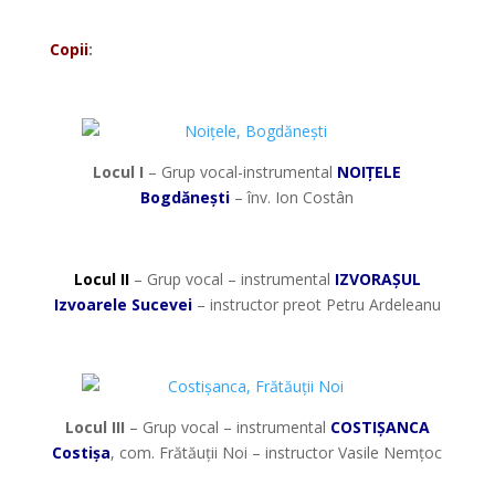
*
Copii
:
*
Locul I
– Grup vocal-instrumental
NOIȚELE
Bogdănești
– înv. Ion Costân
*
Locul II
– Grup vocal – instrumental
IZVORAȘUL
Izvoarele Sucevei
– instructor preot Petru Ardeleanu
*
Locul III
– Grup vocal – instrumental
COSTIȘANCA
Costișa
, com. Frătăuții Noi – instructor Vasile Nemțoc
*