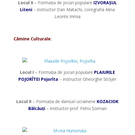
Locul II
– Formația de jocuri populare
IZVORAȘUL
Liteni
– instructor Dan Matachi, coregrafia Alina
Leonte Irimia
*
Cămine Culturale
:
*
Locul I
– Formația de jocuri populare
PLAIURILE
POJORÎTEI Pojorîta
– instructor Gheorghe Străjer
*
Locul II
– Formația de dansuri ucrainene
KOZACIOK
Bălcăuți
– instructor prof. Petru Șoiman
*