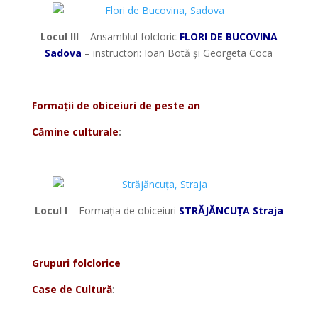
Locul III
– Ansamblul folcloric
FLORI DE BUCOVINA
Sadova
– instructori: Ioan Botă și Georgeta Coca
*
Formații de obiceiuri de peste an
Cămine culturale
:
*
Locul I
– Formația de obiceiuri
STRĂJĂNCUȚA Straja
*
Grupuri folclorice
Case de Cultură
:
*