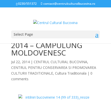
0230/551372
contact@centrulculturalbucovina.ro
Select Page
ÎNTÂLNIRI BUCOVINENE
2014 – CÂMPULUNG
MOLDOVENESC
Jul 22, 2014
|
CENTRUL CULTURAL BUCOVINA
,
CENTRUL PENTRU CONSERVAREA SI PROMOVAREA
CULTURII TRADITIONALE
,
Cultura Traditionala
|
0
comments
*