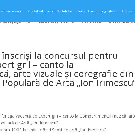
r a Bucovinei
Ghidul iubitorilor de folclor
Suporturi bibliografice
Din arh
 Meșteșuguri
Biblioteca CCB
Fonotecă
Informații p
 înscriși la concursul pentru
rt gr.I – canto la
, arte vizuale și coregrafie din
a Populară de Artă „Ion Irimescu
tru funcția vacantă de Expert gr.I – canto la Compartimentul muzică, art
Populară de Artă „Ion Irimescu”
 ora 11:00 la sediul clădiri Școlii de artă „Ion Irimescu”.