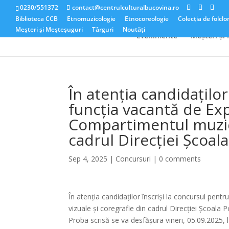
0230/551372
contact@centrulculturalbucovina.ro
Biblioteca CCB
Etnomuzicologie
Etnocoreologie
Colecția de folclo
Meșteri și Meșteșuguri
Târguri
Noutăți
Evenimente
Meșteri și
În atenția candidaților
funcția vacantă de Expe
Compartimentul muzică
cadrul Direcției Școal
Sep 4, 2025
|
Concursuri
|
0 comments
În atenția candidaților înscriși la concursul pen
vizuale și coregrafie din cadrul Direcției Școala 
Proba scrisă se va desfășura vineri, 05.09.2025, la