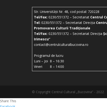
Str. Universității Nr. 48, cod postal: 720228
Tel/Fax:
0230/551372 – Secretariat
Centrul C
Tel:
0230/551372 – Secretariat Direcția
Centru
Promovarea Culturii Tradiționale
Tel/Fax:
0230/551372 – Secretariat Direcția
Șc
Irimescu”
contact@centrulculturalbucovina.ro
Programul de lucru
Luni – Joi 8 – 16:30
Vineri 8 – 14:00
© Copyright Centrul Cultural „Bucovina” - 2022
Share This
Facebook