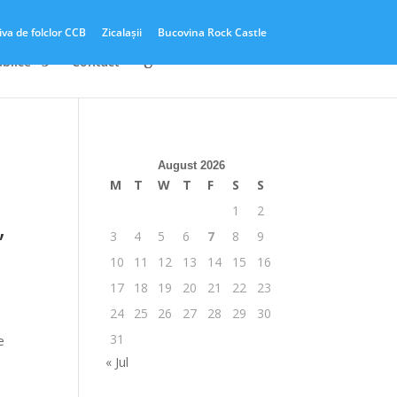
iva de folclor CCB
Zicalașii
Bucovina Rock Castle
ublice
Contact
August 2026
M
T
W
T
F
S
S
1
2
”
3
4
5
6
7
8
9
10
11
12
13
14
15
16
17
18
19
20
21
22
23
24
25
26
27
28
29
30
31
e
« Jul