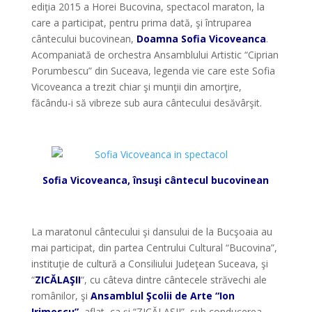
ediţia 2015 a Horei Bucovina, spectacol maraton, la
care a participat, pentru prima dată, şi întruparea
cântecului bucovinean,
Doamna Sofia Vicoveanca
.
Acompaniată de orchestra Ansamblului Artistic “Ciprian
Porumbescu” din Suceava, legenda vie care este Sofia
Vicoveanca a trezit chiar şi munţii din amorţire,
făcându-i să vibreze sub aura cântecului desăvârşit.
*
Sofia Vicoveanca, însuşi cântecul bucovinean
*
La maratonul cântecului şi dansului de la Bucşoaia au
mai participat, din partea Centrului Cultural “Bucovina”,
instituţie de cultură a Consiliului Judeţean Suceava, şi
“
ZICĂLAŞII
“, cu câteva dintre cântecele străvechi ale
românilor, şi
Ansamblul Şcolii de Arte “Ion
Irimescu”
, aflat, ca şi “ZICĂLAŞII”, sub conducerea