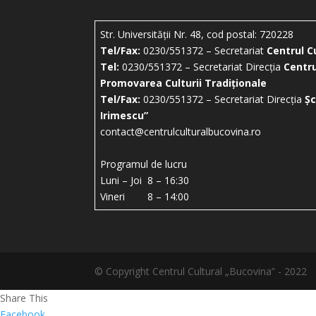
Str. Universității Nr. 48, cod postal: 720228
Tel/Fax:
0230/551372 – Secretariat
Centrul C
Tel:
0230/551372 – Secretariat Direcția
Centru
Promovarea Culturii Tradiționale
Tel/Fax:
0230/551372 – Secretariat Direcția
Șc
Irimescu”
contact@centrulculturalbucovina.ro
Programul de lucru
Luni – Joi 8 – 16:30
Vineri 8 – 14:00
© Copyright Centrul Cultural „Bucovina” - 2022
Share This
Facebook