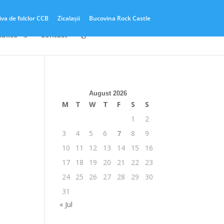
iva de folclor CCB
Zicalașii
Bucovina Rock Castle
ublice
Contact
August 2026
M
T
W
T
F
S
S
1
2
3
4
5
6
7
8
9
10
11
12
13
14
15
16
17
18
19
20
21
22
23
24
25
26
27
28
29
30
31
« Jul