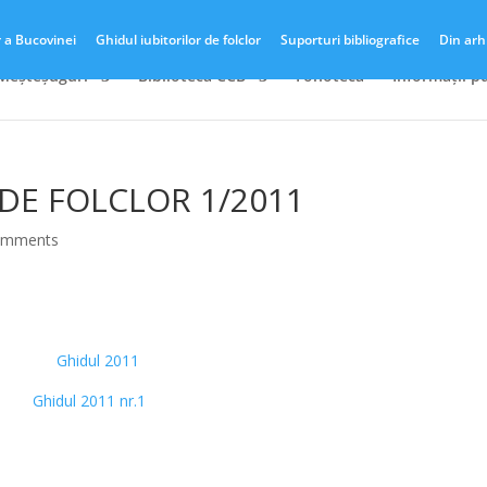
r a Bucovinei
Ghidul iubitorilor de folclor
Suporturi bibliografice
Din arh
 Meșteșuguri
Biblioteca CCB
Fonotecă
Informații p
DE FOLCLOR 1/2011
omments
*
Ghidul 2011 nr.1
*