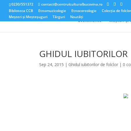
0230/551372
contact@centrulculturalbucovina.ro
Biblioteca CCB
Etnomuzicologie
Etnocoreologie
Colecția de folclo
Meșteri și Meșteșuguri
Târguri
Noutăți
Evenimente
Meșteri și
GHIDUL IUBITORILOR 
Sep 24, 2015
|
Ghidul iubitorilor de folclor
|
0 c