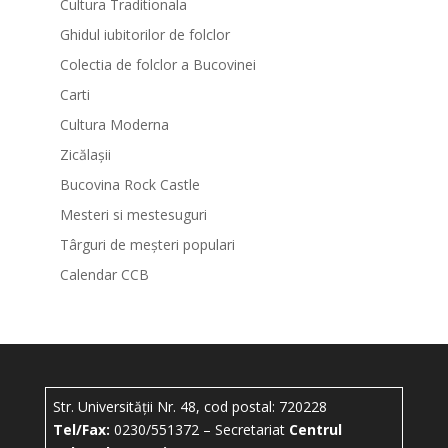
Cultura Traditionala
Ghidul iubitorilor de folclor
Colectia de folclor a Bucovinei
Carti
Cultura Moderna
Zicălașii
Bucovina Rock Castle
Mesteri si mestesuguri
Târguri de meșteri populari
Calendar CCB
Str. Universității Nr. 48, cod postal: 720228
Tel/Fax:
0230/551372 – Secretariat
Centrul