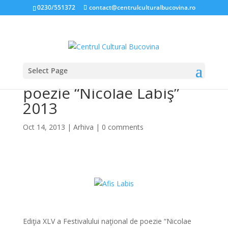
0230/551372
contact@centrulculturalbucovina.ro
Select Page
Festivalul naţional de
poezie “Nicolae Labiş”
2013
Oct 14, 2013
|
Arhiva
|
0 comments
*
*
Ediţia XLV a Festivalului naţional de poezie “Nicolae