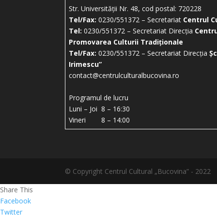
Str. Universității Nr. 48, cod postal: 720228
Tel/Fax:
0230/551372 – Secretariat
Centrul C
Tel:
0230/551372 – Secretariat Direcția
Centru
Promovarea Culturii Tradiționale
Tel/Fax:
0230/551372 – Secretariat Direcția
Șc
Irimescu”
contact@centrulculturalbucovina.ro
Programul de lucru
Luni – Joi 8 – 16:30
Vineri 8 – 14:00
© Copyright Centrul Cultural „Bucovina” - 2022
Share This
Facebook
Twitter