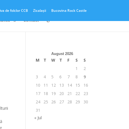
iva de folclor CCB
Zicalașii
Bucovina Rock Castle
ublice
Contact
August 2026
M
T
W
T
F
S
S
1
2
3
4
5
6
7
8
9
10
11
12
13
14
15
16
17
18
19
20
21
22
23
24
25
26
27
28
29
30
turii
31
« Jul
xă
et