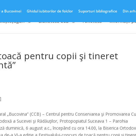
r a Bucovinei
Ghidul iubitorilor de folclor
Suporturi bibliografice
Din arh
 Meșteșuguri
Biblioteca CCB
Fonotecă
Informații p
toacă pentru copii şi tineret
ntă”
]
ltural „Bucovina” (CCB) – Centrul pentru Conservarea şi Promovarea Cul
odoxă a Sucevei şi Rădăuţilor, Protopopiatul Suceava 1 – Parohia
 duminică, 6 august a.c., începând cu ora 14.00, la Biserica Ortodo
de-a VI-a ediţie a Festivalului-concurs de toacă pentru copii şi tiner