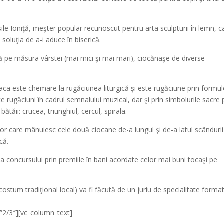
ile Ioniţă, meşter popular recunoscut pentru arta sculpturii în lemn, c
soluţia de a-i aduce în biserică.
ă pe măsura vârstei (mai mici şi mai mari), ciocănaşe de diverse
oaca este chemare la rugăciunea liturgică şi este rugăciune prin formul
te rugăciuni în cadrul semnalului muzical, dar şi prin simbolurile sacre
tăii: crucea, triunghiul, cercul, spirala.
or care mânuiesc cele două ciocane de-a lungul şi de-a latul scânduri
că.
 concursului prin premiile în bani acordate celor mai buni tocaşi pe
ostum tradiţional local) va fi făcută de un juriu de specialitate format
”2/3″][vc_column_text]