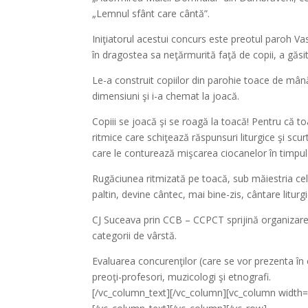
„Lemnul sfânt care cântă”.
Iniţiatorul acestui concurs este preotul paroh Vas
în dragostea sa neţărmurită faţă de copii, a găsit 
Le-a construit copiilor din parohie toace de mân
dimensiuni şi i-a chemat la joacă.
Copiii se joacă şi se roagă la toacă! Pentru că t
ritmice care schiţează răspunsuri liturgice şi scur
care le conturează mişcarea ciocanelor în timpul bă
Rugăciunea ritmizată pe toacă, sub măiestria cel
paltin, devine cântec, mai bine-zis, cântare liturgi
CJ Suceava prin CCB – CCPCT sprijină organizarea
categorii de vârstă.
Evaluarea concurenţilor (care se vor prezenta în c
preoţi-profesori, muzicologi şi etnografi.
[/vc_column_text][/vc_column][vc_column width=