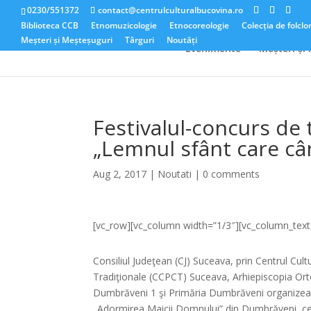
0230/551372
contact@centrulculturalbucovina.ro
Biblioteca CCB
Etnomuzicologie
Etnocoreologie
Colecția de folclo
Meșteri și Meșteșuguri
Târguri
Noutăți
Evenimente
Meșteri și
Festivalul-concurs de 
„Lemnul sfânt care câ
Aug 2, 2017
|
Noutati
|
0 comments
[vc_row][vc_column width=”1/3″][vc_column_text
Consiliul Judeţean (CJ) Suceava, prin Centrul Cu
Tradiţionale (CCPCT) Suceava, Arhiepiscopia Ort
Dumbrăveni 1 şi Primăria Dumbrăveni organizează
„Adormirea Maicii Domnului” din Dumbrăveni, cea 