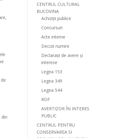
CENTRUL CULTURAL
BUCOVINA
are,
Achiziții publice
Concursuri
Acte interne
Decizii numire
ele
Declarații de avere și
 pe
interese
Legea 153
i de
Legea 349
Legea 544
ROF
AVERTIZOR ÎN INTERES
PUBLIC
 din
CENTRUL PENTRU
CONSERVAREA SI