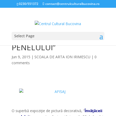
0230/551372
contact@centrulculturalbucovina.ro
Select Page
EXPOZIŢIA “ÎNVĂŢĂCEII
PENELULUI”
Jun 9, 2015
|
SCOALA DE ARTA ION IRIMESCU
|
0
comments
*
*
O superbă expoziţie de pictură decorativă, “
Învăţăceii