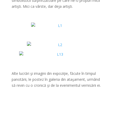
simbolisticii surprinzătoare pe care ne-o propun micii
artişti. Mici ca vârste, dar deja artişti.
*
*
Alte lucrări şi imagini din expoziţie, făcute în timpul
panotării, le postez în galeria din ataşament, urmând
să revin cu o cronică şi de la evenimentul vernisării ei.
*