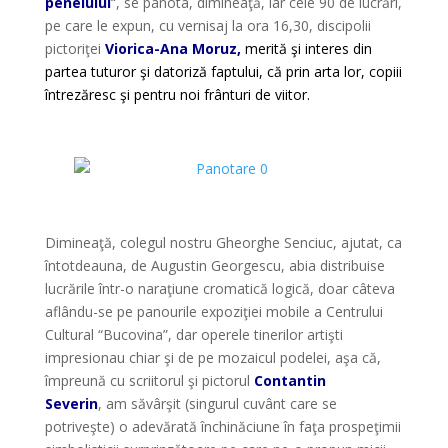
penelului
“, se panota, dimineaţă, iar cele 90 de lucrări,
pe care le expun, cu vernisaj la ora 16,30, discipolii
pictoriţei
Viorica-Ana Moruz,
merită şi interes din
partea tuturor şi datoriză faptului, că prin arta lor, copiii
întrezăresc şi pentru noi frânturi de viitor.
*
*
Dimineaţă, colegul nostru Gheorghe Senciuc, ajutat, ca
întotdeauna, de Augustin Georgescu, abia distribuise
lucrările într-o naraţiune cromatică logică, doar câteva
aflându-se pe panourile expoziţiei mobile a Centrului
Cultural “Bucovina”, dar operele tinerilor artişti
impresionau chiar şi de pe mozaicul podelei, aşa că,
împreună cu scriitorul şi pictorul
Contantin
Severin
, am săvârşit (singurul cuvânt care se
potriveşte) o adevărată închinăciune în faţa prospeţimii