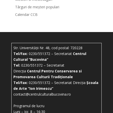
Târguri de meșteri populari
Calendar CCB
Str. Universității Nr. 48, cod postal: 720228
Tel/Fax:
0230/551372 – Secretariat
Centrul
Cultural ”Bucovina”
Tel:
0230/551372 – Secretariat
Direcția
Centrul Pentru Conservarea si
Promovarea Culturii Tradiționale
Tel/Fax:
0230/551372 – Secretariat Direcția
Școala
de Arte “Ion Irimescu”
contact@centrulculturalbucovina.ro
Programul de lucru
Luni – Joi 8 – 16:30