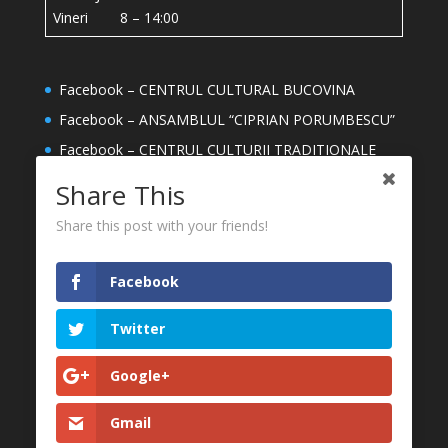
Vineri 8 – 14:00
Facebook – CENTRUL CULTURAL BUCOVINA
Facebook – ANSAMBLUL “CIPRIAN PORUMBESCU”
Facebook – CENTRUL CULTURII TRADITIONALE
Facebook – ȘCOALA DE ARTE ION IRIMESCU
Share This
SUCEAVA
Share this post with your friends!
Facebook – MEȘTERI DIN JUDETUL SUCEAVA
YouTube – CENTRUL CULTURAL BUCOVINA
Facebook
CONSILIUL JUDEȚEAN SUCEAVA
MUZEUL NAȚIONAL AL BUCOVINEI
Twitter
FESTIVALUL INTERNAȚIONAL CIPRIAN
Google+
PORUMBESCU
Gmail