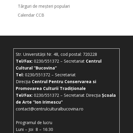
Târguri de meșteri populari
Calendar CCB
Str. Universității Nr. 48, cod postal: 720228
Tel/Fax:
0230/551372 – Secretariat
Centrul
Cultural ”Bucovina”
Tel:
0230/551372 – Secretariat
Direcția
Centrul Pentru Conservarea si
Promovarea Culturii Tradiționale
Tel/Fax:
0230/551372 – Secretariat Direcția
Școala
de Arte “Ion Irimescu”
contact@centrulculturalbucovina.ro
Programul de lucru
Luni – Joi 8 – 16:30