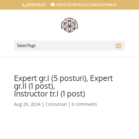
0230/551372
CONTACT@CENTRULCULTURALBUCOVINA.RO
Select Page
Expert gr.I (5 posturi), Expert
gr.II (1 post),
Instructor tr.I (1 post)
Aug 29, 2024
|
Concursuri
|
0 comments