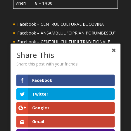
Vineri 8 – 14:00
Facebook – CENTRUL CULTURAL BUCOVINA
Facebook – ANSAMBLUL “CIPRIAN PORUMBESCU”
Facebook – CENTRUL CULTURII TRADITIONALE
Facebook – ȘCOALA DE ARTE ION IRIMESCU
Share This
SUCEAVA
Share this post with your friends!
Facebook – MEȘTERI DIN JUDETUL SUCEAVA
YouTube – CENTRUL CULTURAL BUCOVINA
Facebook
CONSILIUL JUDEȚEAN SUCEAVA
MUZEUL NAȚIONAL AL BUCOVINEI
Twitter
FESTIVALUL INTERNAȚIONAL CIPRIAN
Google+
PORUMBESCU
Gmail