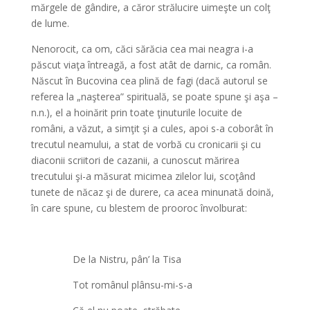
mărgele de gândire, a căror strălucire uimeşte un colţ
de lume.
Nenorocit, ca om, căci sărăcia cea mai neagra i-a
păscut viaţa întreagă, a fost atât de darnic, ca român.
Născut în Bucovina cea plină de fagi (dacă autorul se
referea la „naşterea” spirituală, se poate spune şi aşa –
n.n.), el a hoinărit prin toate ţinuturile locuite de
români, a văzut, a simţit şi a cules, apoi s-a coborât în
trecutul neamului, a stat de vorbă cu cronicarii şi cu
diaconii scriitori de cazanii, a cunoscut mărirea
trecutului şi-a măsurat micimea zilelor lui, scoţând
tunete de năcaz şi de durere, ca acea minunată doină,
în care spune, cu blestem de prooroc învolburat:
De la Nistru, pân’ la Tisa
Tot românul plânsu-mi-s-a