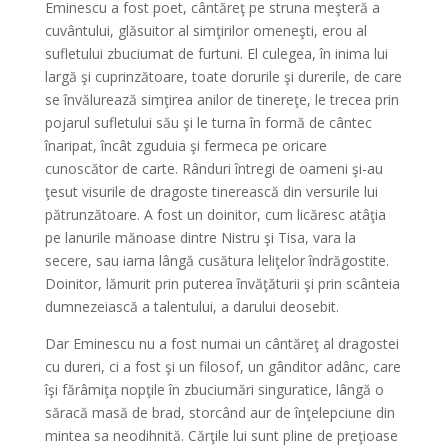
Eminescu a fost poet, cântăreţ pe struna meşteră a
cuvântului, glăsuitor al simţirilor omeneşti, erou al
sufletului zbuciumat de furtuni. El culegea, în inima lui
largă şi cuprinzătoare, toate dorurile şi durerile, de care
se învălurează simţirea anilor de tinereţe, le trecea prin
pojarul sufletului său şi le turna în formă de cântec
înaripat, încât zguduia şi fermeca pe oricare
cunoscător de carte. Rânduri întregi de oameni şi-au
ţesut visurile de dragoste tinerească din versurile lui
pătrunzătoare. A fost un doinitor, cum licăresc atâţia
pe lanurile mănoase dintre Nistru şi Tisa, vara la
secere, sau iarna lângă cusătura leliţelor îndrăgostite.
Doinitor, lămurit prin puterea învăţăturii şi prin scânteia
dumnezeiască a talentului, a darului deosebit.
Dar Eminescu nu a fost numai un cântăreţ al dragostei
cu dureri, ci a fost şi un filosof, un gânditor adânc, care
îşi fărâmiţa nopţile în zbuciumări singuratice, lângă o
săracă masă de brad, storcând aur de înţelepciune din
mintea sa neodihnită. Căr­ţile lui sunt pline de preţioase