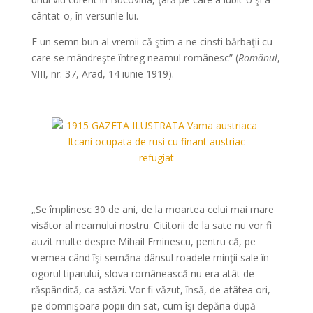
cântat-o, în versurile lui.
E un semn bun al vremii că ştim a ne cinsti bărbaţii cu
care se mândreşte întreg neamul românesc” (
Românul
,
VIII, nr. 37, Arad, 14 iunie 1919).
*
*
„Se împlinesc 30 de ani, de la moartea celui mai mare
visător al neamului nostru. Cititorii de la sate nu vor fi
auzit multe despre Mihail Eminescu, pentru că, pe
vremea când îşi semăna dânsul roadele minţii sale în
ogorul tiparului, slova românească nu era atât de
răspândită, ca astăzi. Vor fi văzut, însă, de atâtea ori,
pe domnişoara popii din sat, cum îşi depăna după-