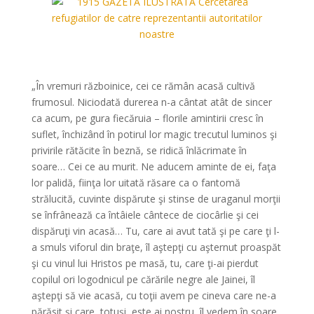
*
„În vremuri războinice, cei ce rămân acasă cultivă
frumosul. Niciodată durerea n-a cântat atât de sincer
ca acum, pe gura fiecăruia – florile amintirii cresc în
suflet, închizând în potirul lor magic trecutul luminos şi
privirile rătăcite în beznă, se ridică înlăcrimate în
soare… Cei ce au murit. Ne aducem aminte de ei, faţa
lor palidă, fiinţa lor uitată răsare ca o fantomă
strălucită, cuvinte dispărute şi stinse de uraganul morţii
se înfrânează ca întâiele cântece de ciocârlie şi cei
dispăruţi vin acasă… Tu, care ai avut tată şi pe care ţi l-
a smuls viforul din braţe, îl aştepţi cu aşternut proaspăt
şi cu vinul lui Hristos pe masă, tu, care ţi-ai pierdut
copilul ori logodnicul pe cărările negre ale Jainei, îl
aştepţi să vie acasă, cu toţii avem pe cineva care ne-a
părăsit şi care, totuşi, este ai nostru, îl vedem în soare