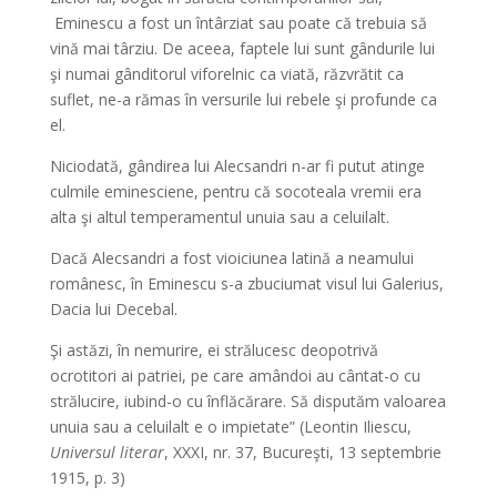
Eminescu a fost un întârziat sau poate că trebuia să
vină mai târziu. De aceea, faptele lui sunt gândurile lui
şi numai gânditorul viforelnic ca viată, răzvrătit ca
suflet, ne-a rămas în versurile lui rebele şi profunde ca
el.
Niciodată, gândirea lui Alecsandri n-ar fi putut atinge
culmile eminesciene, pentru că socoteala vremii era
alta şi altul temperamentul unuia sau a celuilalt.
Dacă Alecsandri a fost vioiciunea latină a neamului
românesc, în Eminescu s-a zbuciumat visul lui Galerius,
Dacia lui Decebal.
Şi astăzi, în nemurire, ei strălucesc deopotrivă
ocrotitori ai patriei, pe care amândoi au cântat-o cu
strălucire, iubind-o cu înflăcărare. Să disputăm valoarea
unuia sau a celuilalt e o impietate” (Leontin Iliescu,
Universul literar
, XXXI, nr. 37, Bucureşti, 13 septembrie
1915, p. 3)