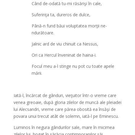
Când de-odată tu-mi răsărişi în cale,
Suferinţa ta, dureros de dulce,
Până-n fund băui voluptatea morţii ne-
ndurătoare.
Jalnic ard de viu chinuit ca Nessus,
Ori ca Hercul înveninat de haina-i.
Focul meu a-l stinge nu pot cu toate apele
mării.
Iată-l, încărcat de gânduri, vieţuitor într-o vreme care
venea greoaie, după gloria zilelor de muncă ale pleiadei
lui Alecsandri, vreme care părea obosită ea însăşi de
povara unui trecut atât de solemn, iată-l pe Eminescu.
Luminos în negura gândurilor sale, mare în micimea
zilelor lui, bogat în sărăcia contimporanilor săi,