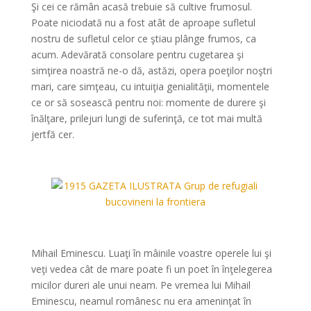
Şi cei ce rămân acasă trebuie să cultive frumosul.
Poate niciodată nu a fost atât de aproape sufletul
nostru de sufletul celor ce ştiau plânge frumos, ca
acum. Adevărată consolare pentru cugetarea şi
simţirea noastră ne-o dă, astăzi, opera poeţilor noştri
mari, care simţeau, cu intuiţia genialităţii, momentele
ce or să sosească pentru noi: momente de durere şi
înălţare, prilejuri lungi de suferinţă, ce tot mai multă
jertfă cer.
*
*
Mihail Eminescu. Luaţi în mâinile voastre operele lui şi
veţi vedea cât de mare poate fi un poet în înţelegerea
micilor dureri ale unui neam. Pe vremea lui Mihail
Eminescu, neamul românesc nu era ameninţat în