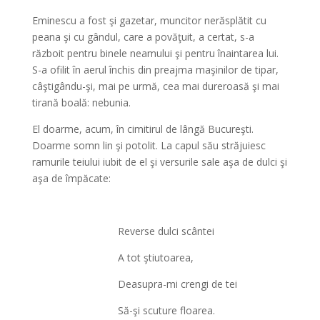
Eminescu a fost şi gazetar, muncitor nerăsplătit cu
peana şi cu gândul, care a povăţuit, a certat, s-a
războit pentru binele neamului şi pentru înaintarea lui.
S-a ofilit în aerul închis din preajma maşinilor de tipar,
câştigându-şi, mai pe urmă, cea mai dureroasă şi mai
tirană boală: nebunia.
El doarme, acum, în cimitirul de lângă Bucureşti.
Doarme somn lin şi potolit. La capul său străjuiesc
ramurile teiului iubit de el şi versurile sale aşa de dulci şi
aşa de împăcate:
Reverse dulci scântei
A tot ştiutoarea,
Deasupra-mi crengi de tei
Să-şi scuture floarea.