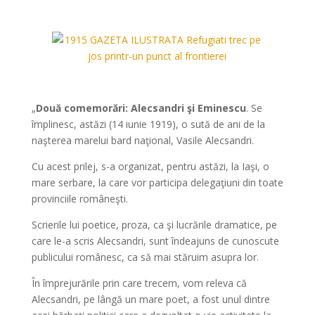
*
*
„
Două comemorări: Alecsandri şi Eminescu
. Se
împlinesc, astăzi (14 iunie 1919), o sută de ani de la
naşterea marelui bard naţional, Vasile Alecsandri.
Cu acest prilej, s-a organizat, pentru astăzi, la Iaşi, o
mare serbare, la care vor participa delegaţiuni din toate
provinciile româneşti.
Scrierile lui poetice, proza, ca şi lucrările dramatice, pe
care le-a scris Alecsandri, sunt îndeajuns de cunoscute
publicului românesc, ca să mai stăruim asupra lor.
În împrejurările prin care trecem, vom releva că
Alecsandri, pe lângă un mare poet, a fost unul dintre