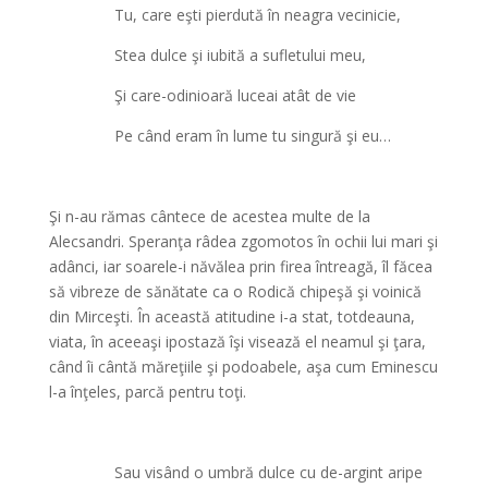
Tu, care eşti pierdută în neagra vecinicie,
Stea dulce şi iubită a sufletului meu,
Şi care-odinioară luceai atât de vie
Pe când eram în lume tu singură şi eu…
Şi n-au rămas cântece de acestea multe de la
Alecsandri. Speranţa râdea zgomotos în ochii lui mari şi
adânci, iar soarele-i năvălea prin firea întreagă, îl făcea
să vibreze de sănătate ca o Rodică chipeşă şi voinică
din Mirceşti. În această atitudine i-a stat, totdeauna,
viata, în aceeaşi ipostază îşi visează el neamul şi ţara,
când îi cântă măreţiile şi podoabele, aşa cum Eminescu
l-a înţeles, parcă pentru toţi.
Sau visând o umbră dulce cu de-argint aripe