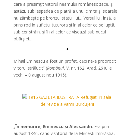
care a presimţit viitorul neamului românesc zace, şi
astăzi, sub lespedea de piatră a unui cimitir şi soarele
nu zâmbeşte pe bronzul statuii lui… Versul lui, însă, a
prins rod în sufletul tuturora şi în al celor ce se luptă,
sub cer străin, şi în al celor ce visează sub nucul
obârşiei…
*
Mihail Eminescu a fost un profet, căci ne-a proorocit
viitorul strălucit” (
Românul
, V, nr. 162, Arad, 26 iulie
vechi – 8 august nou 1915).
*
*
„
În nemurire, Eminescu şi Alecsandri
. Era prin
august 1846, când visătorul de la Mirceşti împrăştia,