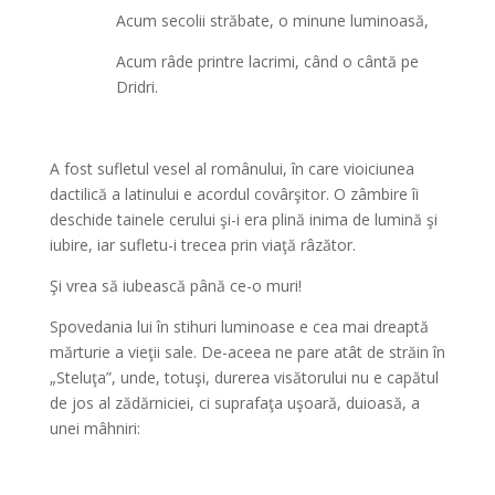
Acum secolii străbate, o minune luminoasă,
Acum râde printre lacrimi, când o cântă pe
Dridri.
A fost sufletul vesel al românului, în care vioiciunea
dactilică a latinului e acordul covârşitor. O zâmbire îi
deschide tainele cerului şi-i era plină inima de lumină şi
iubire, iar sufletu-i trecea prin viaţă râzător.
Şi vrea să iubească până ce-o muri!
Spovedania lui în stihuri luminoase e cea mai dreaptă
mărturie a vieţii sale. De-aceea ne pare atât de străin în
„Steluţa”, unde, totuşi, durerea visătorului nu e capătul
de jos al zădărniciei, ci suprafaţa uşoară, duioasă, a
unei mâhniri: