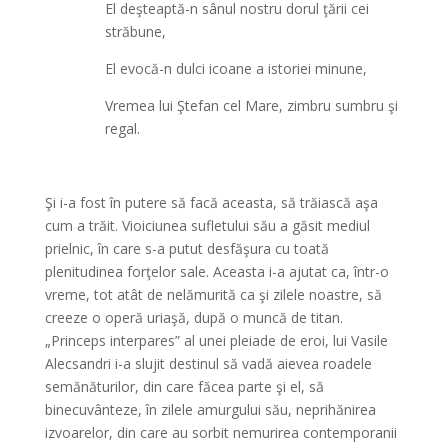
El deşteaptă-n sânul nostru dorul ţării cei
străbune,
El evocă-n dulci icoane a istoriei minune,
Vremea lui Ştefan cel Mare, zimbru sumbru şi
regal.
*
Şi i-a fost în putere să facă aceasta, să trăiască aşa
cum a trăit. Vioiciunea sufletului său a găsit mediul
prielnic, în care s-a putut desfăşura cu toată
plenitudinea forţelor sale. Aceasta i-a ajutat ca, într-o
vreme, tot atât de nelămurită ca şi zilele noastre, să
creeze o operă uriaşă, după o muncă de titan.
„Princeps interpares” al unei pleiade de eroi, lui Vasile
Alecsandri i-a slujit destinul să vadă aievea roadele
semănăturilor, din care făcea parte şi el, să
binecuvânteze, în zilele amurgului său, neprihănirea
izvoarelor, din care au sorbit nemurirea contemporanii