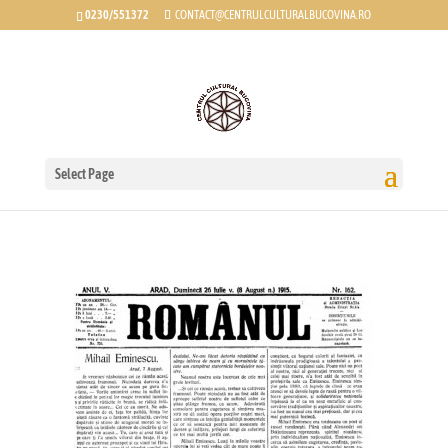
0230/551372
CONTACT@CENTRULCULTURALBUCOVINA.RO
EMINESCU, ÎN RĂZBOI
Select Page
Jan 14, 2016
|
Cultura Moderna
|
0 comments
*