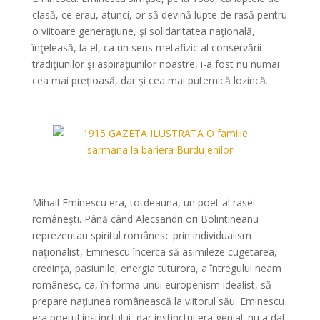
clasă, ce erau, atunci, or să devină lupte de rasă pentru
o viitoare generaţiune, şi solidaritatea naţională,
înţeleasă, la el, ca un sens metafizic al conservării
tradiţiunilor şi aspiraţiunilor noastre, i-a fost nu numai
cea mai preţioasă, dar şi cea mai puternică lozincă.
*
*
Mihail Eminescu era, totdeauna, un poet al rasei
româneşti. Până când Alecsandri ori Bolintineanu
reprezentau spiritul românesc prin individualism
naţionalist, Eminescu încerca să asimileze cugetarea,
credinţa, pasiunile, energia tuturora, a întregului neam
românesc, ca, în forma unui europenism idealist, să
prepare naţiunea românească la viitorul său. Eminescu
era poetul instinctului, dar instinctul era genial: nu a dat