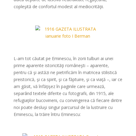
copleşită de confortul modest al mediocrităţii.
*
*
L-am tot căutat pe Eminescu, în zorii tulburi ai unei
prime aparente istoricităţi româneşti – aparente,
pentru că şi astăzi ne pietrificăm în matricea stilistică
preistorică, şi ca spirit, şi ca făptuire, şi ca viaţă –, iar ce
am găsit, vă înfăţişez în paginile care urmează,
separând textele diferite cu fotografii, din 1915, ale
refugiaţilor bucovineni, cu convingerea că fiecare dintre
noi poate desluşi singur parcursul de la lustruire cu
Eminescu, la trăire întru Eminescu:
*