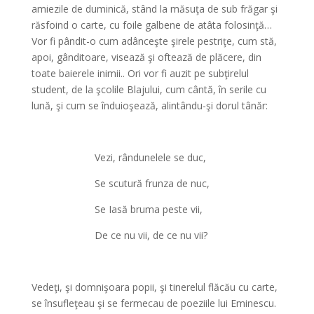
amiezile de duminică, stând la măsuţa de sub frăgar şi
răsfoind o carte, cu foile galbene de atâta folosinţă…
Vor fi pândit-o cum adânceşte şirele pestriţe, cum stă,
apoi, gânditoare, visează şi oftează de plăcere, din
toate baierele inimii.. Ori vor fi auzit pe subţirelul
student, de la şcolile Blajului, cum cântă, în serile cu
lună, şi cum se înduioşează, alintându-şi dorul tânăr:
Vezi, rândunelele se duc,
Se scutură frunza de nuc,
Se Iasă bruma peste vii,
De ce nu vii, de ce nu vii?
Vedeţi, şi domnişoara popii, şi tinerelul flăcău cu carte,
se însufleţeau şi se fermecau de poeziile lui Eminescu.