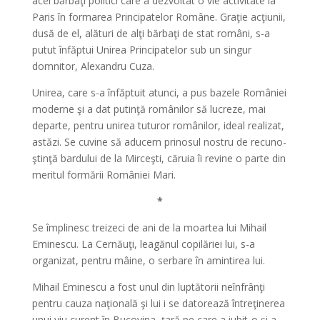
acei bărbaţi politici care a dezvoltat o vie activitate la
Paris în formarea Principatelor Române. Graţie acţiunii,
dusă de el, alături de alţi bărbaţi de stat români, s-a
putut înfăptui Unirea Principatelor sub un singur
domnitor, Alexandru Cuza.
Unirea, care s-a înfăptuit atunci, a pus bazele României
moderne şi a dat putinţă românilor să lucreze, mai
departe, pentru unirea tuturor românilor, ideal realizat,
astăzi. Se cuvine să aducem prinosul nostru de recuno­
ştinţă bardului de la Mirceşti, căruia îi revine o parte din
meritul formării României Mari.
*
Se împlinesc treizeci de ani de la moartea lui Mihail
Eminescu. La Cernăuţi, leagănul copilăriei lui, s-a
organizat, pentru mâine, o serbare în amintirea lui.
Mihail Eminescu a fost unul din luptă­torii neînfrânţi
pentru cauza naţională şi lui i se datorează întreţinerea
unui viu curent în Bucovina, ţară pe care a iubit-o şi a