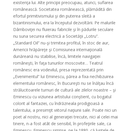
existenţa lui. Alte principii preocupau, atunci, suflarea
românească. Societatea românească, plămădită din
efortul primitivismului şi din puterea sleită a
bizantinismului, era la începutul dezvoltării. Pe malurile
Dâmboviţei nu fluierau fabricile şi în pădurile seculare
nu suna securea electrică a Societăţii „Lotru”.
„Standard Oil” nu-şi trimitea profitul, în stoc de aur,
Americii hrăpăreţe şi Comisiunea internaţională
dunăreană nu stabilise, încă, limitele navigaţiei
româneşti, în faţa tunurilor moscovite… Teatrul
românesc era vodevilul, presa reprezentată prin
„Evenimentul” lui Eminescu, părea a fixa nechibzuirea
elementului românesc, în Bucureşti nu se înălţau încă
strălucitoarele turnuri de cultură ale zilelor noastre – şi
Eminescu cu viziunea artistului conştient, cu bogatul
colorit al fantaziei, cu îndrăzneala prodigioasă a
talentului, a presimţit viitorul naţiunii sale. Poate nici un
poet al nostru, nici al generaţiei trecute, nici al celei mai
tinere, n-a fost atât de sensibil, în profeţirile sale, ca
Eminescu. Eminescu sim­ţise, pe la 1880, că luptele de