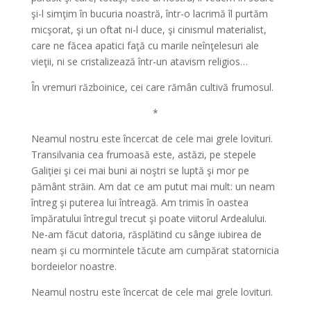
şi-l simţim în bucuria noastră, într-o lacrimă îl purtăm
micşorat, şi un oftat ni-l duce, şi cinismul materialist,
care ne făcea apatici faţă cu marile neînţelesuri ale
vieţii, ni se cristalizează într-un atavism religios…
În vremuri războinice, cei care rămân cultivă frumosul.
*
Neamul nostru este încercat de cele mai grele lovituri.
Transilvania cea frumoasă este, astăzi, pe stepele
Galiţiei şi cei mai buni ai noştri se luptă şi mor pe
pământ străin. Am dat ce am putut mai mult: un neam
întreg şi puterea lui întreagă. Am trimis în oastea
împăratului întregul trecut şi poate viitorul Ardealului.
Ne-am făcut datoria, răsplătind cu sânge iubirea de
neam şi cu mormintele tăcute am cumpărat statornicia
bordeielor noastre.
Neamul nostru este încercat de cele mai grele lovituri.