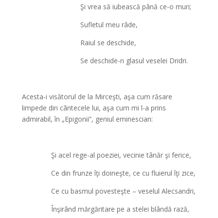
Şi vrea să iubească până ce-o muri;
Sufletul meu râde,
Raiul se deschide,
Se deschide-n glasul veselei Dridri.
Acesta-i visătorul de la Mirceşti, aşa cum răsare
limpede din cântecele lui, aşa cum mi l-a prins
admirabil, în „Epigonii”, geniul eminescian:
Şi acel rege-al poeziei, vecinie tânăr şi ferice,
Ce din frunze îţi doineşte, ce cu fluierul îţi zice,
Ce cu basmul povesteşte – veselul Alecsandri,
Înşirând mărgăritare pe a stelei blândă rază,