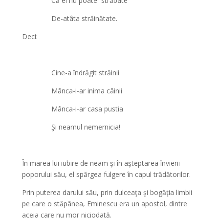
Că el nu poate străbate
De-atâta străinătate.
Deci:
Cine-a îndrăgit străinii
Mânca-i-ar inima câinii
Mânca-i-ar casa pustia
Şi neamul nemernicia!
În marea lui iubire de neam şi în aşteptarea învierii
poporului său, el spărgea fulgere în capul trădătorilor.
Prin puterea darului său, prin dulceaţa şi bogăţia limbii
pe care o stăpânea, Eminescu era un apostol, dintre
aceia care nu mor niciodată.