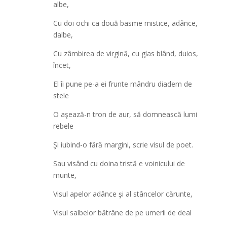
albe,
Cu doi ochi ca două basme mistice, adânce,
dalbe,
Cu zâmbirea de virgină, cu glas blând, duios,
încet,
El îi pune pe-a ei frunte mândru diadem de
stele
O aşează-n tron de aur, să domnească lumi
rebele
Şi iubind-o fără margini, scrie visul de poet.
Sau visând cu doina tristă e voinicului de
munte,
Visul apelor adânce şi al stâncelor cărunte,
Visul salbelor bătrâne de pe umerii de deal