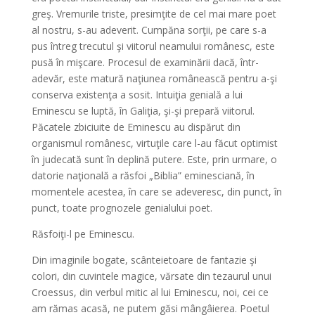
greş. Vremurile triste, presimţite de cel mai mare poet
al nostru, s-au adeverit. Cumpăna sorţii, pe care s-a
pus întreg trecutul şi viitorul neamului românesc, este
pusă în mişcare. Procesul de examinării dacă, într-
adevăr, este matură naţiunea românească pentru a-şi
conserva existenţa a sosit. Intuiţia genială a lui
Eminescu se luptă, în Galiţia, şi-şi prepară viitorul.
Păcatele zbiciuite de Eminescu au dispărut din
organismul românesc, virtuţile care l-au făcut optimist
în judecată sunt în deplină putere. Este, prin urmare, o
datorie naţională a răsfoi „Biblia” eminesciană, în
momentele acestea, în care se adeveresc, din punct, în
punct, toate prognozele genialului poet.
Răsfoiţi-l pe Eminescu.
Din imaginile bogate, scânteietoare de fantazie şi
colori, din cuvintele magice, vărsate din tezaurul unui
Croessus, din verbul mitic al lui Eminescu, noi, cei ce
am rămas acasă, ne putem găsi mângâierea. Poetul