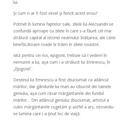
lui.
Şi cum n-ar fi fost vesel şi fericit acest erou?
Potrivit în lumina faptelor sale, zilele lui Alecsandri se
confundă aproape cu zilele în care s-a făurit cel mai
strălucit capital al istoriei neamului: înălţarea, ale cărei
binefăcătoare roade le trăim în zilele noastre.
Iată pentru cei noi, epigonii, trebuie să-l vedem în
nemurire a lui, aşa cum i-a strălucit lui Eminescu, în
„Epigonii”.
Destinul lui Eminescu a fost zbuciumat ca adâncul
mărilor, dar gândurile lui mari au izbucnit din tainele
geniului, aşa cum răsar mărgăritarele din fundul
mărilor… Din adâncul geniului zbuciumat, artistul a
cules mărgăritarele cugetării şi astfel a ars, istovindu-
se lumina care i-a ţinut loc de viaţă: