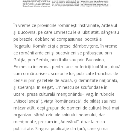
*
În vreme ce provinciile româneşti înstrăinate, Ardealul
şi Bucovina, pe care Eminescu le-a iubit atât, sângerau
pe brazde, dobândind compasiunea ipocrită a
Regatului României şi a presei dâmboviţene, în vreme
ce românii ardeleni şi bucovineni se prăbuşeau prin
Galiţia, prin Serbia, prin Italia sau prin Bucovina,
Eminescu însemna, pentru acei nefericiţi luptători, după
cum o mărturisesc scrisorile lor, publicate trunchiat de
cenzuri prin gazetele de acasă, şi demnitate naţională,
şi speranţă. În Regat, Eminescu se scufundase în
uitare, presa culturală menţionându-l vag, în rubricile
„Miscellanea” („Viaţa Românească”, de pildă) sau nici
măcar atât, deşi grupuri de oameni de cultură încă mai
organizau sărbătoriri ale spiritului neamului, dar
menţionate, precum în „Adevărul”, doar la mica
publicitate. Singura publicaţie din ţară, care-şi mai