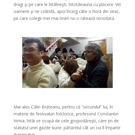
dragi şi pe care le întâlneşti, întotdeauna cu plăcere. Vin
oamenii şi ne colindă, apoi încing câte o horă din veac,
pe care colegii mei mai tineri nu o ratează niciodată.
*
*
Mai ales Călin Brăteanu, pentru că “secundul” lui, în
materie de festivaluri folclorice, profesorul Constantin
Irimia, întâi se ocupă de cele gospodăreşti, care ţin de
statutul unei gazde bune: păhărelul cât un cui îl împarte
dumnealui!