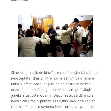
*
*
Şi ne simţim atât de bine între calafindeşteni, încât, pe
neaşteptate, chiar şi între noi ne simţim ca o familie
unită şi afectuoasă, deşi truda de peste an ne mai
dezbină, uneori. Ajunge doar să-i privim pe “căiuţii”
junelui artist total Cosmin Diaconescu, să dăm curs
năvalnicului râs al primarului Loghin Saviuc sau să ne
clătim sufletele cu semeţia înnăscută a gospodarilor