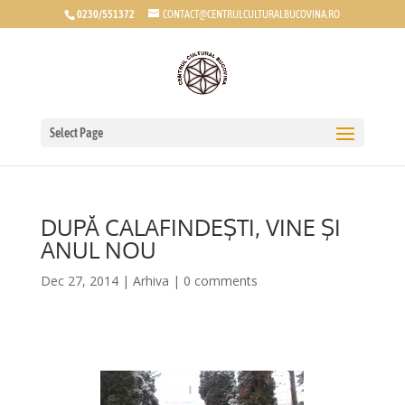
0230/551372
CONTACT@CENTRULCULTURALBUCOVINA.RO
Select Page
DUPĂ CALAFINDEŞTI, VINE ŞI
ANUL NOU
Dec 27, 2014
|
Arhiva
|
0 comments
*