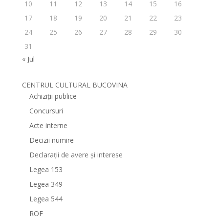
10
11
12
13
14
15
16
17
18
19
20
21
22
23
24
25
26
27
28
29
30
31
« Jul
CENTRUL CULTURAL BUCOVINA
Achiziții publice
Concursuri
Acte interne
Decizii numire
Declarații de avere și interese
Legea 153
Legea 349
Legea 544
ROF