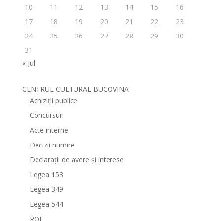
10
11
12
13
14
15
16
17
18
19
20
21
22
23
24
25
26
27
28
29
30
31
« Jul
CENTRUL CULTURAL BUCOVINA
Achiziții publice
Concursuri
Acte interne
Decizii numire
Declarații de avere și interese
Legea 153
Legea 349
Legea 544
ROF