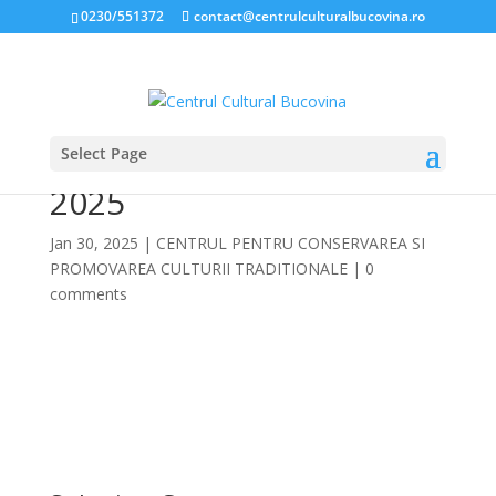
0230/551372
contact@centrulculturalbucovina.ro
Select Page
Cultura Arta și Traditie
2025
Jan 30, 2025
|
CENTRUL PENTRU CONSERVAREA SI
PROMOVAREA CULTURII TRADITIONALE
|
0
comments