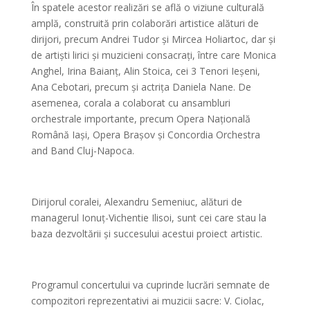
În spatele acestor realizări se află o viziune culturală
amplă, construită prin colaborări artistice alături de
dirijori, precum Andrei Tudor și Mircea Holiartoc, dar și
de artiști lirici și muzicieni consacrați, între care Monica
Anghel, Irina Baianț, Alin Stoica, cei 3 Tenori Ieșeni,
Ana Cebotari, precum și actrița Daniela Nane. De
asemenea, corala a colaborat cu ansambluri
orchestrale importante, precum Opera Națională
Română Iași, Opera Brașov și Concordia Orchestra
and Band Cluj-Napoca.
Dirijorul coralei, Alexandru Semeniuc, alături de
managerul Ionuț-Vichentie Ilisoi, sunt cei care stau la
baza dezvoltării și succesului acestui proiect artistic.
Programul concertului va cuprinde lucrări semnate de
compozitori reprezentativi ai muzicii sacre: V. Ciolac,