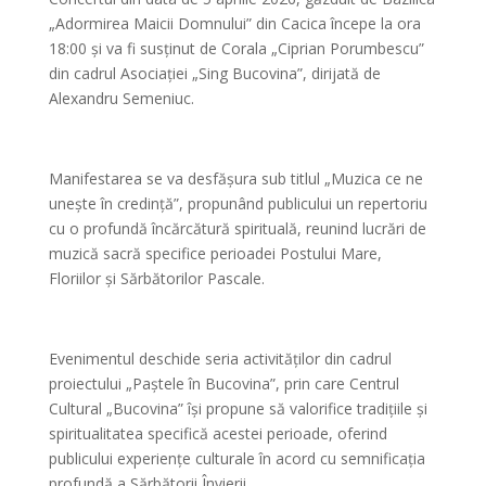
„Adormirea Maicii Domnului” din Cacica începe la ora
18:00 și va fi susținut de Corala „Ciprian Porumbescu”
din cadrul Asociației „Sing Bucovina”, dirijată de
Alexandru Semeniuc.
Manifestarea se va desfășura sub titlul „Muzica ce ne
unește în credință”, propunând publicului un repertoriu
cu o profundă încărcătură spirituală, reunind lucrări de
muzică sacră specifice perioadei Postului Mare,
Floriilor și Sărbătorilor Pascale.
Evenimentul deschide seria activităților din cadrul
proiectului „Paștele în Bucovina”, prin care Centrul
Cultural „Bucovina” își propune să valorifice tradițiile și
spiritualitatea specifică acestei perioade, oferind
publicului experiențe culturale în acord cu semnificația
profundă a Sărbătorii Învierii.