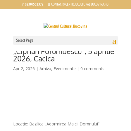
0230/551372
CONTACT@CENTRULCULTURALBUCOVINA.RO
Select Page
Concert Pascal – Corala
„Ciprian Porumbescu”, 5 aprilie
2026, Cacica
Apr 2, 2026
|
Arhiva
,
Evenimente
|
0 comments
Locație: Bazilica „Adormirea Maicii Domnului”