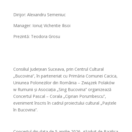
Dirijor: Alexandru Semeniuc
Manager: Ionuț Vichentie Ilisoi
Prezintă: Teodora Grosu
Consiliul Județean Suceava, prin Centrul Cultural
„Bucovina”, în parteneriat cu Primăria Comunei Cacica,
Uniunea Polonezilor din România – Związek Polaków
w Rumunii și Asociația „Sing Bucovina” organizează
Concertul Pascal – Corala „Ciprian Porumbescu”,
eveniment înscris în cadrul proiectului cultural „Paștele
în Bucovina”.
Concertul din data de 5 aprilie 2026, găzduit de Bazilica