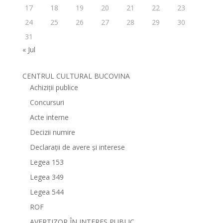
17
18
19
20
21
22
23
24
25
26
27
28
29
30
31
« Jul
CENTRUL CULTURAL BUCOVINA
Achiziții publice
Concursuri
Acte interne
Decizii numire
Declarații de avere și interese
Legea 153
Legea 349
Legea 544
ROF
AVERTIZOR ÎN INTERES PUBLIC