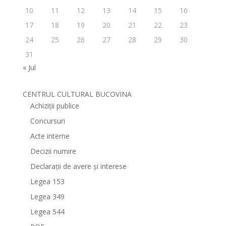
10
11
12
13
14
15
16
17
18
19
20
21
22
23
24
25
26
27
28
29
30
31
« Jul
CENTRUL CULTURAL BUCOVINA
Achiziții publice
Concursuri
Acte interne
Decizii numire
Declarații de avere și interese
Legea 153
Legea 349
Legea 544