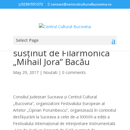
0230/551372
contact@centrulculturalbucovina.ro
Select Page
Concert de Gală,
susținut de Filarmonica
„Mihail Jora” Bacău
May 29, 2017
|
Noutati
|
0 comments
Consiliul Județean Suceava și Centrul Cultural
„Bucovina”, organizatorii Festivalului European al
Artelor „Ciprian Porumbescu”, organizează în contextul
desfășurării la Suceava a celei de-a XXXVIII-a ediții a
Festivalului Internațional de Interpretare Instrumentală