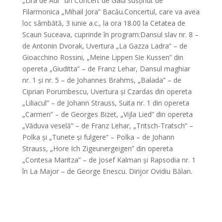
„Lira de Aur” un Concert de Gală susținut de
Filarmonica „Mihail Jora” Bacău.Concertul, care va avea
loc sâmbătă, 3 iunie a.c., la ora 18.00 la Cetatea de
Scaun Suceava, cuprinde în program:Dansul slav nr. 8 –
de Antonin Dvorak, Uvertura „La Gazza Ladra” – de
Gioacchino Rossini, „Meine Lippen Sie Kussen” din
opereta „Giuditta” – de Franz Lehar, Dansul maghiar
nr. 1 și nr. 5 – de Johannes Brahms, „Balada” – de
Ciprian Porumbescu, Uvertura și Czardas din opereta
„Liliacul” – de Johann Strauss, Suita nr. 1 din opereta
„Carmen” – de Georges Bizet, „Vijla Lied” din opereta
„Văduva veselă” – de Franz Lehar, „Tritsch-Tratsch” –
Polka și „Tunete și fulgere” – Polka – de Johann
Strauss, „Hore Ich Zigeunergeigen” din opereta
„Contesa Maritza” – de Josef Kalman și Rapsodia nr. 1
în La Major – de George Enescu. Dirijor Ovidiu Bălan.