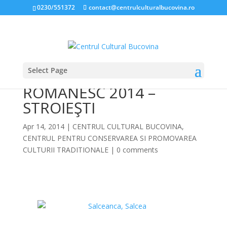
0230/551372
contact@centrulculturalbucovina.ro
Select Page
COMORI DE SUFLET
ROMÂNESC 2014 –
STROIEŞTI
Apr 14, 2014
|
CENTRUL CULTURAL BUCOVINA
,
CENTRUL PENTRU CONSERVAREA SI PROMOVAREA
CULTURII TRADITIONALE
|
0 comments
*
*