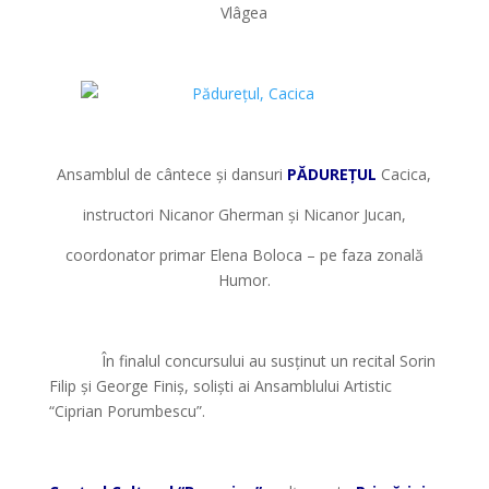
Vlâgea
*
*
Ansamblul de cântece și dansuri
PĂDUREȚUL
Cacica,
instructori Nicanor Gherman și Nicanor Jucan,
coordonator primar Elena Boloca – pe faza zonală
Humor.
*
În finalul concursului au susținut un recital Sorin
Filip și George Finiș, soliști ai Ansamblului Artistic
“Ciprian Porumbescu”.
*