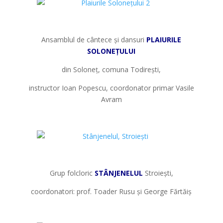
*
Ansamblul de cântece și dansuri
PLAIURILE
SOLONEȚULUI
din Soloneț, comuna Todirești,
instructor Ioan Popescu, coordonator primar Vasile
Avram
*
*
Grup folcloric
STÂNJENELUL
Stroiești,
coordonatori: prof. Toader Rusu și George Fărtăiș
*