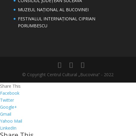
CONSILIUL JUDEȚEAN SUCEAVA
MUZEUL NAȚIONAL AL BUCOVINEI
FESTIVALUL INTERNAȚIONAL CIPRIAN
PORUMBESCU
© Copyright Centrul Cultural „Bucovina” - 2022
Share This
Facebook
Twitter
Google+
Gmail
Yahoo Mail
LinkedIn
Share This