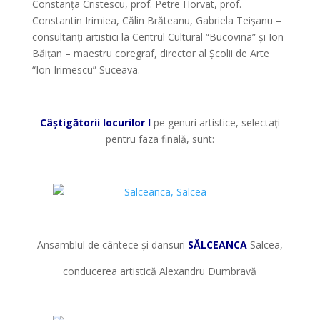
Constanța Cristescu, prof. Petre Horvat, prof.
Constantin Irimiea, Călin Brăteanu, Gabriela Teișanu –
consultanți artistici la Centrul Cultural “Bucovina” și Ion
Băițan – maestru coregraf, director al Școlii de Arte
“Ion Irimescu” Suceava.
*
Câștigătorii locurilor I
pe genuri artistice, selectați
pentru faza finală, sunt:
*
*
Ansamblul de cântece și dansuri
SĂLCEANCA
Salcea,
conducerea artistică Alexandru Dumbravă
*