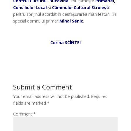
Centrul Cultural “Bucovina”
mulțumește
Primăriei,
Consiliului Local
și
Căminului Cultural Stroiești
pentru sprijinul acordat în desfășurarea manifestării, în
special domnului primar
Mihai Senic
.
*
Corina SCÎNTEI
*
Submit a Comment
Your email address will not be published.
Required
fields are marked
*
Comment
*