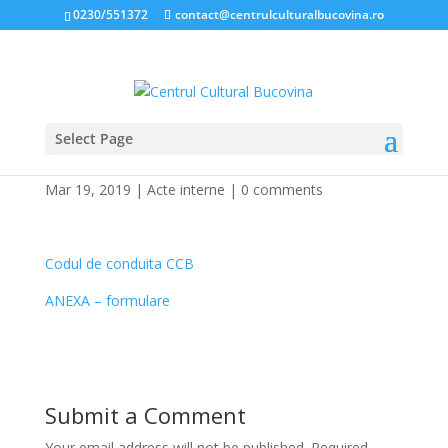
0230/551372
contact@centrulculturalbucovina.ro
Select Page
Codul de conduita CCB
Mar 19, 2019
|
Acte interne
|
0 comments
Codul de conduita CCB
ANEXA – formulare
Submit a Comment
Your email address will not be published.
Required