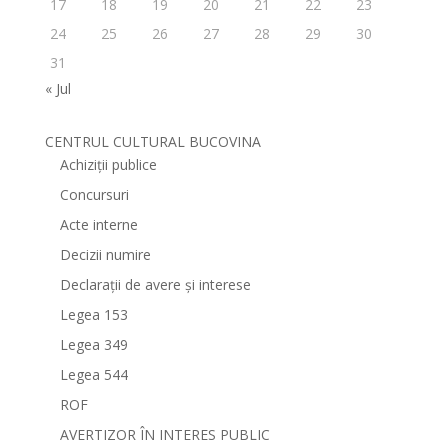
17
18
19
20
21
22
23
24
25
26
27
28
29
30
31
« Jul
CENTRUL CULTURAL BUCOVINA
Achiziții publice
Concursuri
Acte interne
Decizii numire
Declarații de avere și interese
Legea 153
Legea 349
Legea 544
ROF
AVERTIZOR ÎN INTERES PUBLIC