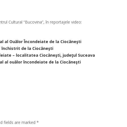
trul Cultural “Bucovina”, în reportajele video:
*
al al Ouălor Încondeiate de la Ciocăneşti
 închistrit de la Ciocăneşti
deiate – localitatea Ciocăneşti, judeţul Suceava
al al ouălor încondeiate de la Ciocăneşti
*
*
ed fields are marked
*