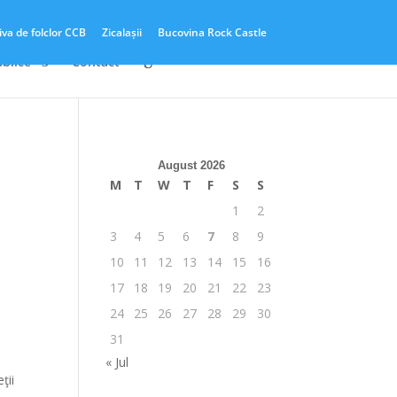
iva de folclor CCB
Zicalașii
Bucovina Rock Castle
ublice
Contact
August 2026
M
T
W
T
F
S
S
1
2
3
4
5
6
7
8
9
10
11
12
13
14
15
16
17
18
19
20
21
22
23
24
25
26
27
28
29
30
31
« Jul
ţii