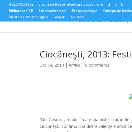
0230/551372
contact@centrulculturalbucovina.ro
Biblioteca CCB
Etnomuzicologie
Etnocoreologie
Colecția de folclo
Meșteri și Meșteșuguri
Târguri
Noutăți
Evenimente
Meșteri și
Ciocăneşti, 2013: Fest
Oct 14, 2013
|
Arhiva
|
0 comments
“Oul Cosmic”, readus în atenţia piublicului, în fi
Ciocăneşti, confimă una dintre valenţele artistice 