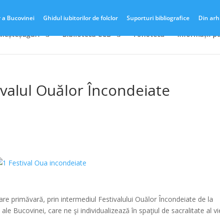
r a Bucovinei
Ghidul iubitorilor de folclor
Suporturi bibliografice
Din arh
 Meșteșuguri
Biblioteca CCB
Fonotecă
Informații p
ivalul Ouălor Încondeiate
*
*
ecare primăvară, prin intermediul Festivalului Ouălor Încondeiate de la
ale Bucovinei, care ne şi individualizează în spaţiul de sacralitate al vie