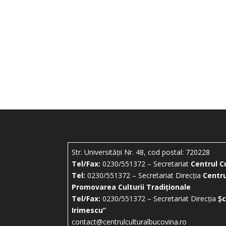
Str. Universității Nr. 48, cod postal: 720228
Tel/Fax:
0230/551372 – Secretariat
Centrul C
Tel:
0230/551372 – Secretariat Direcția
Centru
Promovarea Culturii Tradiționale
Tel/Fax:
0230/551372 – Secretariat Direcția
Șc
Irimescu”
contact@centrulculturalbucovina.ro