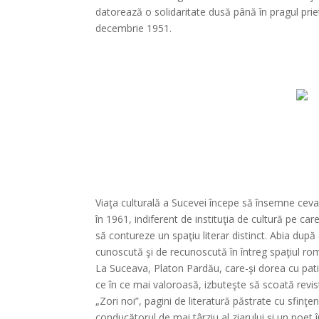
datorează o solidaritate dusă până în pragul prie
decembrie 1951.
Viaţa culturală a Sucevei începe să însemne ceva
în 1961, indiferent de instituţia de cultură pe 
să contureze un spaţiu literar distinct. Abia după
cunoscută şi de recunoscută în întreg spaţiul ro
La Suceava, Platon Pardău, care-şi dorea cu patimă
ce în ce mai valoroasă, izbuteşte să scoată revist
„Zori noi”, pagini de literatură păstrate cu sfinţenie
conducătorul de mai târziu al ziarului şi un poet î