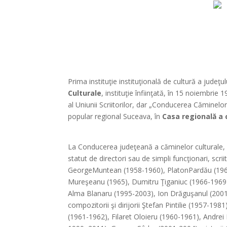
Prima instituţie instituţională de cultură a judeţ
Culturale
, instituţie înfiinţată, în 15 noiembrie
al Uniunii Scriitorilor, dar „Conducerea Căminel
popular regional Suceava, în
Casa regională a 
*
La Conducerea judeţeană a căminelor culturale, Ca
statut de directori sau de simpli funcţionari, scri
GeorgeMuntean (1958-1960), PlatonPardău (196
Mureşeanu (1965), Dumitru Ţiganiuc (1966-1969),
Alma Blanaru (1995-2003), Ion Drăguşanul (2001 
compozitorii şi dirijorii Ştefan Pintilie (1957-
(1961-1962), Filaret Oloieru (1960-1961), Andre