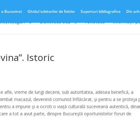
r a Bucovinei
Ghidul iubitorilor de folclor
Suporturi bibliografice
Din arh
 Meșteșuguri
Biblioteca CCB
Fonotecă
Informații p
ina”. Istoric
se afle, vreme de lungi decenii, sub autoritatea, adesea benefică, a
chimbat macazul, devenind comunist înflăcărat, şi pentru a se proteja 
s, pentru a impune şi a ocroti o viaţă culturală suceveană autentică, din
 care a tot a avut parte, dinspre Bucureştii oportunistelor foruri de
+