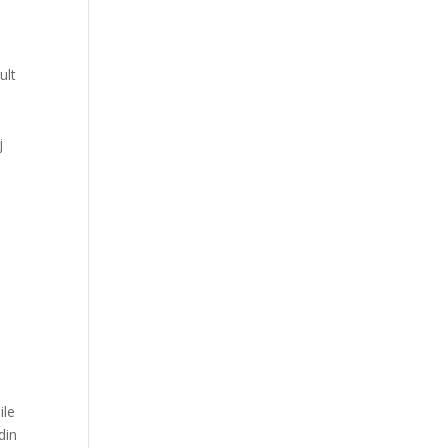
ult
j
ile
din