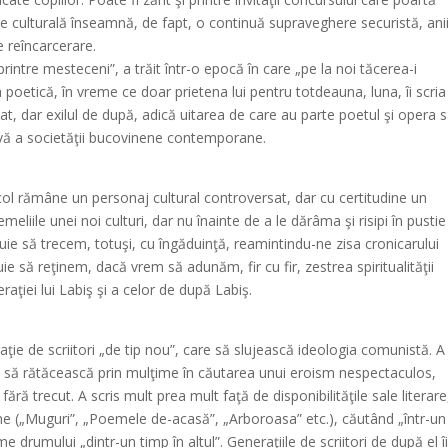
e culturală înseamnă, de fapt, o continuă supraveghere securistă, ani
e reîncarcerare.
 printre mesteceni”, a trăit într-o epocă în care „pe la noi tăcerea-i
a poetică, în vreme ce doar prietena lui pentru totdeauna, luna, îi scria
rtat, dar exilul de după, adică uitarea de care au parte poetul şi opera s
vă a societăţii bucovinene contemporane.
ol rămâne un personaj cultural controversat, dar cu certitudine un
emeliile unei noi culturi, dar nu înainte de a le dărâma şi risipi în pusti
buie să trecem, totuşi, cu îngăduinţă, reamintindu-ne zisa cronicarului
ie să reţinem, dacă vrem să adunăm, fir cu fir, zestrea spiritualităţii
raţiei lui Labiş şi a celor de după Labiş.
ţie de scriitori „de tip nou”, care să slujească ideologia comunistă. A
ins să rătăcească prin mulţime în căutarea unui eroism nespectaculos,
 fără trecut. A scris mult prea mult faţă de disponibilităţile sale literare
me („Muguri”, „Poemele de-acasă”, „Arboroasa” etc.), căutând „într-un
rumului „dintr-un timp în altul”. Generaţiile de scriitori de după el î