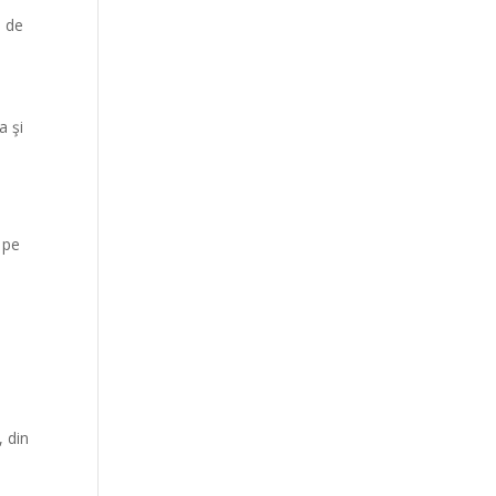
i de
a şi
e pe
, din
i