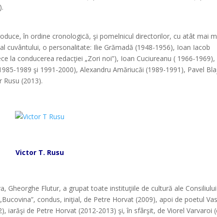
).
duce, în ordine cronologică, şi pomelnicul directorilor, cu atât mai m
s al cuvântului, o personalitate: Ilie Grămadă (1948-1956), Ioan Iacob
ce la conducerea redacţiei „Zori noi”), Ioan Cuciureanu ( 1966-1969),
1985-1989 şi 1991-2000), Alexandru Amăriucăi (1989-1991), Pavel Bla
r Rusu (2013).
*
*
Victor T. Rusu
*
, Gheorghe Flutur, a grupat toate instituţiile de cultură ale Consiliului
 „Bucovina”, condus, iniţial, de Petre Horvat (2009), apoi de poetul Vas
iarăşi de Petre Horvat (2012-2013) şi, în sfârşit, de Viorel Varvaroi (