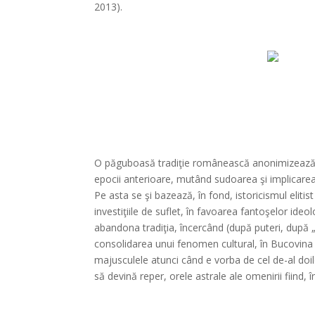
2013).
O păguboasă tradiţie românească anonimizează, 
epocii anterioare, mutând sudoarea şi implicarea 
Pe asta se şi bazează, în fond, istoricismul eliti
investiţiile de suflet, în favoarea fantoşelor ide
abandona tradiţia, încercând (după puteri, după „
consolidarea unui fenomen cultural, în Bucovina 
majusculele atunci când e vorba de cel de-al doil
să devină reper, orele astrale ale omenirii fiind,