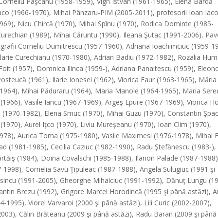
 Corneliu Paşcanu (1958-1959), Vigh Istvan (1961-1965), Elena Bardă
nco (1966-1970), Mihai Pânzaru-PIM (2005-2011), profesorii Ioan Iac
69), Nicu Chircă (1970), Mihai Spînu (1970), Rodica Dominte (1985-
urechian (1989), Mihai Căruntu (1990), Ileana Şutac (1991-2006), Pav
egrafii Corneliu Dumitrescu (1957-1960), Adriana Ioachimciuc (1959-1
 Ilarie Curechianu (1970-1980), Adrian Badiu (1972-1982), Rozalia Hu
oit (1957), Domnica Ilinca (1959-), Adriana Panaitescu (1959), Eleon
osteucă (1961), Ilarie Ionesei (1962), Viorica Faur (1963-1965), Măria
u (1964), Mihai Păduraru (1964), Maria Manole (1964-1965), Maria Sere
 (1966), Vasile Iancu (1967-1969), Argeş Epure (1967-1969), Viorica H
ci (1970-1982), Elena Smuc (1970), Mihai Guzu (1970), Constantin Şpa
1970), Aurel Iţco (1970), Liviu Mureşeanu (1970), Ioan Clim (1970),
1978), Aurica Toma (1975-1980), Vasile Maximesi (1976-1978), Mihai F
lad (1981-1985), Cecilia Caziuc (1982-1990), Radu Ştefănescu (1983-),
rtăiş (1984), Doina Covalschi (1985-1988), Ilarion Palade (1987-1988)
7-1998), Cornelia Savu Ţipuleac (1987-1988), Angela Sulugiuc (1991 şi
Vasincu (1991-2005), Gheorghe Mihalciuc (1991-1992), Dănuţ Lungu (1
antin Brezu (1992), Grigore Marcel Horodincă (1995 şi până astăzi), A
-1995), Viorel Varvaroi (2000 şi până astăzi), Lili Curic (2002-2007),
(2003), Călin Brăteanu (2009 şi până astăzi), Radu Baran (2009 şi până