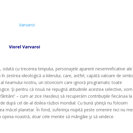
*
*
Viorel Varvaroi
*
odată cu trecerea timpului, personajele aparent nesemnificative ale
în zestrea ideologică a liderului, care, astfel, capătă valoare de simbo
st al neamului nostru, un istoricism care ignoră programatic toate
ologice. Şi pentru că nouă ne repugnă atitudinile acestea selective, vom
fântâni” – cum ar zice Hasdeu) să recuperăm contribuţiile fiecăruia la
de după cel de-al doilea război mondial. Cu bună ştiinţă nu folosim
ea măcel planetar. În fond, suferinţa risipită peste omenire nici nu me
 în opinia noastră, doar cele menite să mângâie şi să vindece.