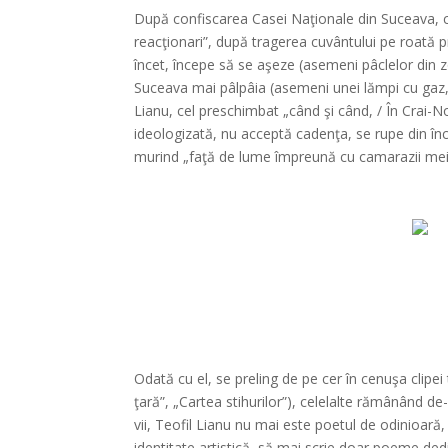
După confiscarea Casei Naţionale din Suceava, care
reacţionari”, după tragerea cuvântului pe roată pr
încet, începe să se aşeze (asemeni pâclelor din zo
Suceava mai pâlpâia (asemeni unei lămpi cu gaz,
Lianu, cel preschimbat „când şi când, / În Crai-No
ideologizată, nu acceptă cadenţa, se rupe din înc
murind „faţă de lume împreună cu camarazii mei d
Odată cu el, se preling de pe cer în cenuşa clipei
ţară”, „Cartea stihurilor”), celelalte rămânând de
vii, Teofil Lianu nu mai este poetul de odinioară
identitate artistică, să mai scrie doar poeme dedic