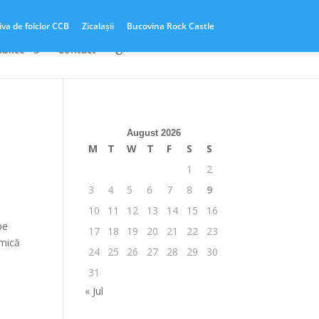
iva de folclor CCB
Zicalașii
Bucovina Rock Castle
ublice
Contact
August 2026
M
T
W
T
F
S
S
1
2
3
4
5
6
7
8
9
10
11
12
13
14
15
16
pe
17
18
19
20
21
22
23
amică
24
25
26
27
28
29
30
31
« Jul