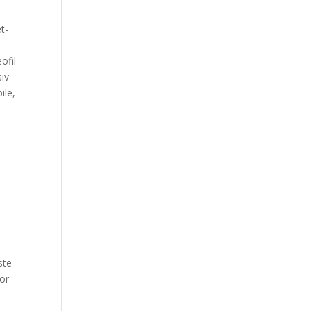
t-
ofil
siv
ile,
ste
lor