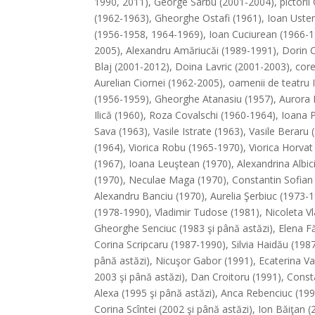
1990, 2011), George Sârbu (2001-2004), pictorii
(1962-1963), Gheorghe Ostafi (1961), Ioan Uste
(1956-1958, 1964-1969), Ioan Cuciurean (1966-19
2005), Alexandru Amăriucăi (1989-1991), Dorin C
Blaj (2001-2012), Doina Lavric (2001-2003), cor
Aurelian Ciornei (1962-2005), oamenii de teatru
(1956-1959), Gheorghe Atanasiu (1957), Aurora F
Ilică (1960), Roza Covalschi (1960-1964), Ioana P
Sava (1963), Vasile Istrate (1963), Vasile Berar
(1964), Viorica Robu (1965-1970), Viorica Horvat
(1967), Ioana Leuştean (1970), Alexandrina Albi
(1970), Neculae Maga (1970), Constantin Sofian (
Alexandru Banciu (1970), Aurelia Şerbiuc (1973-
(1978-1990), Vladimir Tudose (1981), Nicoleta V
Gheorghe Senciuc (1983 şi până astăzi), Elena Fă
Corina Scripcaru (1987-1990), Silvia Haidău (198
până astăzi), Nicuşor Gabor (1991), Ecaterina 
2003 şi până astăzi), Dan Croitoru (1991), Const
Alexa (1995 şi până astăzi), Anca Rebenciuc (1994
Corina Scîntei (2002 şi până astăzi), Ion Băiţan 