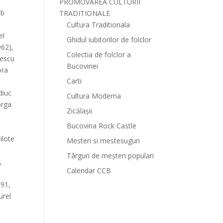
PROMOVAREA CULTURII
ob
TRADITIONALE
Cultura Traditionala
el
Ghidul iubitorilor de folclor
962),
Colectia de folclor a
mescu
Bucovinei
ora
Carti
diuc
Cultura Moderna
orga
Zicălașii
c
Bucovina Rock Castle
ilote
Mesteri si mestesuguri
Târguri de meșteri populari
,
Calendar CCB
991,
urel