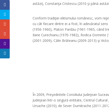
astăzi), Constanţa Cristescu (2010 şi până astăzi
*
Conform tradiţiei elitismului românesc, vom repro
cu cât fiecare dintre ei a fost, în adevăratul sen
(1956-1960), Platon Pardău (1961-1965, când tre
Ilarie Curechianu (1970-1982), Rodica Dominte (
(2001-2009), Călin Brăteanu (2009-2013) şi Victo
În 2009, Preşedintele Consiliului Judeţean Suceava
Judeţean într-o singură entitate, Centrul Cultural
Ursache (2010); de Sever Dumitrache (2011-2012), 