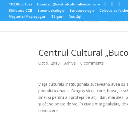
0230/551372
contact@centrulculturalbucovina.ro
Biblioteca CCB
Etnomuzicologie
Etnocoreologie
Colecția de folclo
Meșteri și Meșteșuguri
Târguri
Noutăți
Evenimente
Meșteri și
Centrul Cultural „Bucov
Oct 9, 2013
|
Arhiva
|
0 comments
Viaţa culturală instituţională suceveană avea să 
poetului iconarist Dragoş Vicol, care, brusc, a s
sine, şi pentru a-i proteja pe alţii, dar, mai ale
şi cât se poate de vie, în ciuda marginalizării, de
conducere.