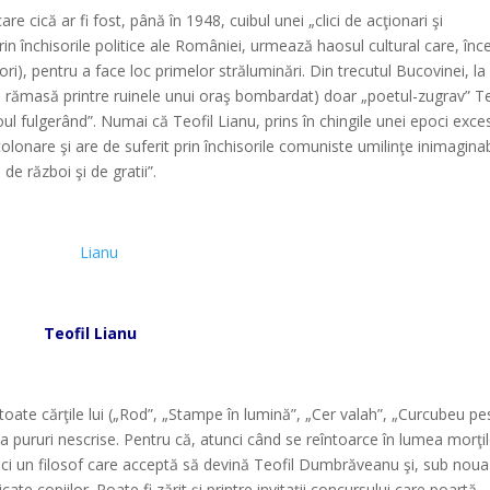
 cică ar fi fost, până în 1948, cuibul unei „clici de acţionari şi
in închisorile politice ale României, urmează haosul cultural care, înce
ri), pentru a face loc primelor străluminări. Din trecutul Bucovinei, la
 rămasă printre ruinele unui oraş bombardat) doar „poetul-zugrav” Te
ul fulgerând”. Numai că Teofil Lianu, prins în chingile unei epoci exce
olonare şi are de suferit prin închisorile comuniste umilinţe inimaginab
e război şi de gratii”.
*
*
Teofil Lianu
*
 toate cărţile lui („Rod”, „Stampe în lumină”, „Cer valah”, „Curcubeu pe
-a pururi nescrise. Pentru că, atunci când se reîntoarce în lumea morţi
, ci un filosof care acceptă să devină Teofil Dumbrăveanu şi, sub noua
ate copiilor. Poate fi zărit şi printre invitaţii concursului care poartă