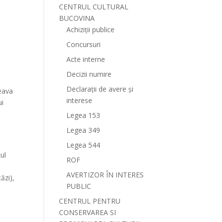
CENTRUL CULTURAL
BUCOVINA
Achiziții publice
Concursuri
Acte interne
Decizii numire
Declarații de avere și
ceava
interese
ui
Legea 153
Legea 349
Legea 544
tul
ROF
AVERTIZOR ÎN INTERES
ăzi),
PUBLIC
CENTRUL PENTRU
CONSERVAREA SI