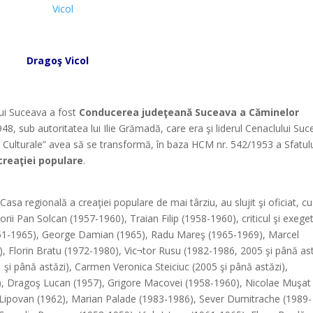
+
Dragoş Vicol
*
ului Suceava a fost
Conducerea judeţeană Suceava a Căminelor
 1948, sub autoritatea lui Ilie Grămadă, care era şi liderul Cenaclului Su
or Culturale” avea să se transformă, în baza HCM nr. 542/1953 a Sfatul
creaţiei populare
.
sa regională a creaţiei populare de mai târziu, au slujit şi oficiat, cu
itorii Pan Solcan (1957-1960), Traian Filip (1958-1960), criticul şi exege
1-1965), George Damian (1965), Radu Mareş (1965-1969), Marcel
 Florin Bratu (1972-1980), Vic¬tor Rusu (1982-1986, 2005 şi până ast
şi până astăzi), Carmen Veronica Steiciuc (2005 şi până astăzi),
1981), Dragoş Lucan (1957), Grigore Macovei (1958-1960), Nicolae Muşat
i Lipovan (1962), Marian Palade (1983-1986), Sever Dumitrache (1989-