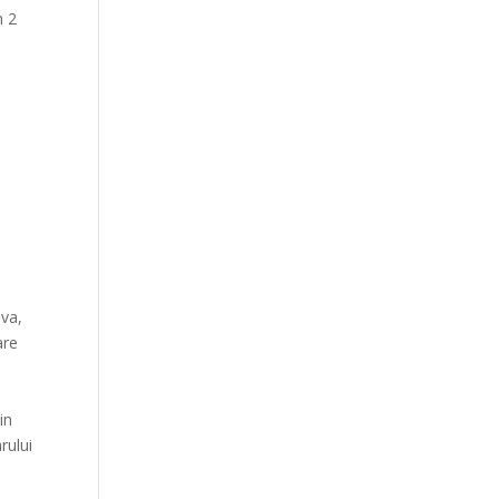
n 2
ava,
are
in
rului