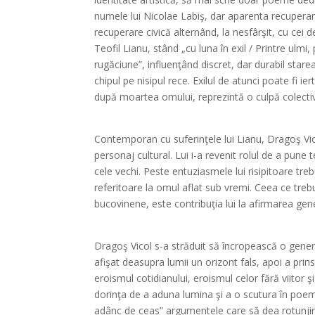
numele lui Nicolae Labiş, dar aparenta recuperar
recuperare civică alternând, la nesfârşit, cu cei d
Teofil Lianu, stând „cu luna în exil / Printre ulmi,
rugăciune”, influenţând discret, dar durabil stare
chipul pe nisipul rece. Exilul de atunci poate fi ie
după moartea omului, reprezintă o culpă colecti
*
Contemporan cu suferinţele lui Lianu, Dragoş Vic
personaj cultural. Lui i-a revenit rolul de a pune t
cele vechi. Peste entuziasmele lui risipitoare tre
referitoare la omul aflat sub vremi. Ceea ce trebu
bucovinene, este contribuţia lui la afirmarea gene
*
Dragoş Vicol s-a străduit să încropească o genera
afişat deasupra lumii un orizont fals, apoi a pr
eroismul cotidianului, eroismul celor fără viitor şi
dorinţa de a aduna lumina şi a o scutura în poe
adânc de ceas” argumentele care să dea rotunjime d