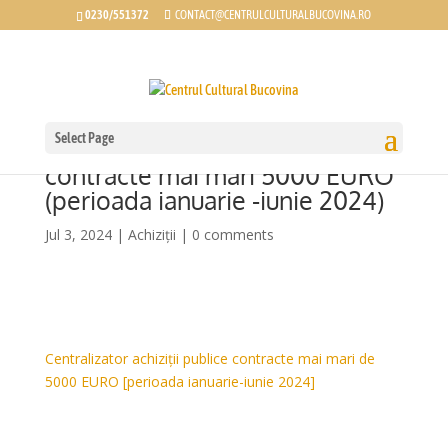
0230/551372
CONTACT@CENTRULCULTURALBUCOVINA.RO
Select Page
Centralizator achiziții publice
contracte mai mari 5000 EURO
(perioada ianuarie -iunie 2024)
Jul 3, 2024
|
Achiziții
|
0 comments
Centralizator achiziții publice contracte mai mari de
5000 EURO [perioada ianuarie-iunie 2024]