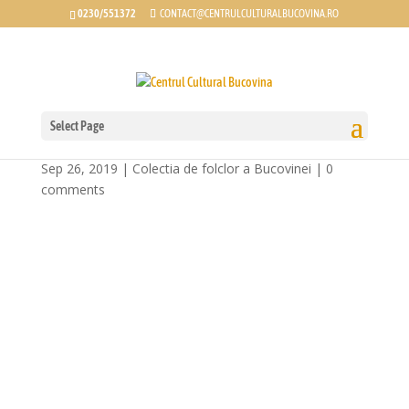
0230/551372
CONTACT@CENTRULCULTURALBUCOVINA.RO
Select Page
Colinde din zona Dornelor
Sep 26, 2019
|
Colectia de folclor a Bucovinei
|
0
comments