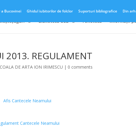
r a Bucovinei
Ghidul iubitorilor de folclor
Suporturi bibliografice
Din arh
 Meșteșuguri
Biblioteca CCB
Fonotecă
Informații p
I 2013. REGULAMENT
COALA DE ARTA ION IRIMESCU
|
0 comments
*
*