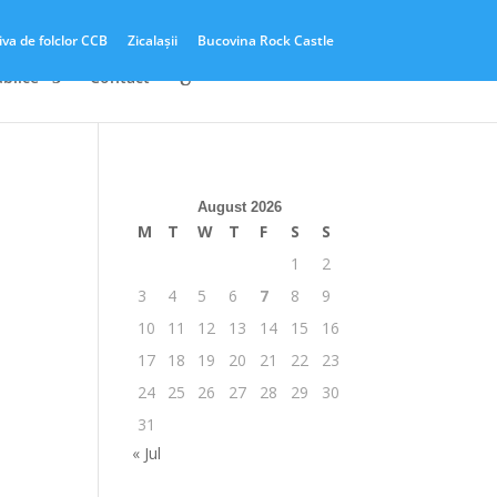
iva de folclor CCB
Zicalașii
Bucovina Rock Castle
ublice
Contact
August 2026
M
T
W
T
F
S
S
1
2
3
4
5
6
7
8
9
10
11
12
13
14
15
16
17
18
19
20
21
22
23
24
25
26
27
28
29
30
31
« Jul