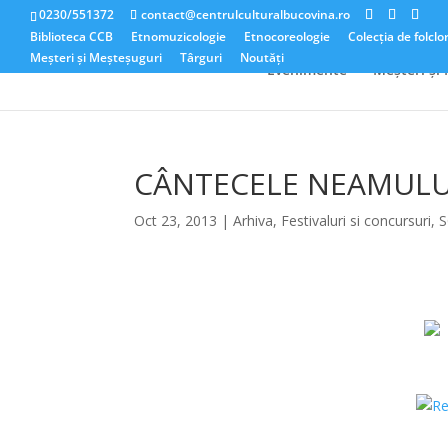
0230/551372
contact@centrulculturalbucovina.ro
Biblioteca CCB
Etnomuzicologie
Etnocoreologie
Colecția de folclo
Meșteri și Meșteșuguri
Târguri
Noutăți
Evenimente
Meșteri și
CÂNTECELE NEAMULU
Oct 23, 2013
|
Arhiva
,
Festivaluri si concursuri
,
S