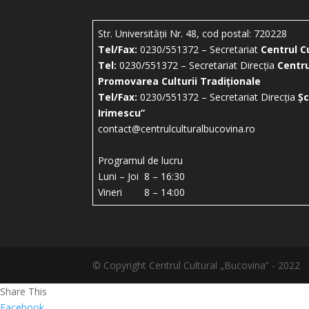
Str. Universității Nr. 48, cod postal: 720228
Tel/Fax:
0230/551372 – Secretariat
Centrul C
Tel:
0230/551372 – Secretariat Direcția
Centru
Promovarea Culturii Tradiționale
Tel/Fax:
0230/551372 – Secretariat Direcția
Șc
Irimescu”
contact@centrulculturalbucovina.ro
Programul de lucru
Luni – Joi 8 – 16:30
Vineri 8 – 14:00
© Copyright Centrul Cultural „Bucovina” - 2022
Share This
Facebook