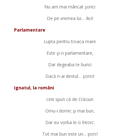
Nu am mai mâncat şorici
De pe vremea lui… Ilici!
Parlamentare
Lupta pentru troaca mare
Este şi-n parlamentare,
Dar degeaba te burici
Dacă n-ai destul… şorici!
Ignatul, la români
Unii spun că de Crăciun
Omu-i dornic şi mai bun,
Dar eu vorba le-o întorc:
Tot mai bun este un… porc!