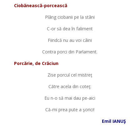
Ciobănească-porcească
Plâng ciobanii pe la stâni
C-or să dea în faliment
Fiindcă nu au voi câini
Contra porci din Parlament.
Porcărie, de Crăciun
Zise porcul cel mistreţ
Către acela din coteţ:
Eu n-o să mai dau pe-aici
Că-mi prea pute a şorici!
Emil IANUŞ
*