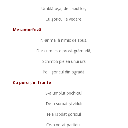
Umblă-aşa, de capul lor,
Cu şoricul la vedere.
Metamorfoză
N-ar mai fi nimic de spus,
Dar cum este prost-grămadă,
Schimbă pielea unui urs
Pe… şoricul din ogradă!
Cu porcii, în frunte
S-a umplut prichiciul
De-a surpat şi zidul:
N-a răbdat şoriciul
Ce-a votat partidul.