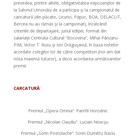
prevedea, printre altele, obligativitatea expozanţilor de
la Salonul Umorului de a participa şi la campionatul de
caricatură (din păcate, Licurici, Papuc, BOA, DELACLIT,
Bercea nu au rămas şi la campionat), încălcând
criteriile de departajare, juriul ediţiei, format din
salariaţii Centrului Cultural “Bocovina”, Mihai Pânzaru-
PIM, Victor T. Rusu şi Ion Drăguşanul, în baza notelor
acordate colegilor lor de către competitori (noi am dat
nota maximă tuturor), a decis acordarea următoarelor
premii:
*
CARCATURĂ
:
*
Premiul „Opera Omnia”: Pamfil Horodnic
Premiul „Nicolae Claudiu”: Lucian Neacşu
Premiul „Sorin Postolache”: Sorin Dumitru Baciu