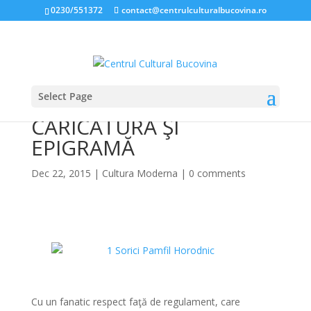
0230/551372
contact@centrulculturalbucovina.ro
Select Page
CAMPIONATUL DE
CARICATURĂ ŞI
EPIGRAMĂ
Dec 22, 2015
|
Cultura Moderna
|
0 comments
*
*
Cu un fanatic respect faţă de regulament, care