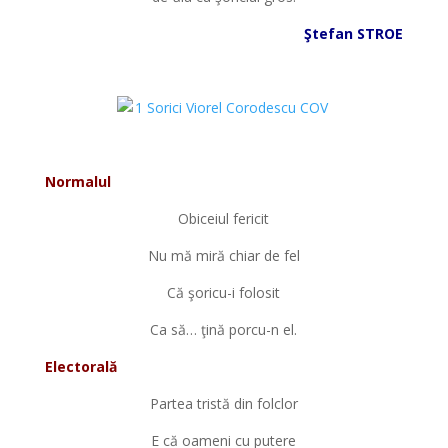
Ştefan STROE
*
*
Normalul
Obiceiul fericit
Nu mă miră chiar de fel
Că şoricu-i folosit
Ca să… ţină porcu-n el.
Electorală
Partea tristă din folclor
E că oameni cu putere