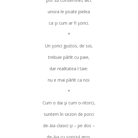
pot să consemnez aici:
unora le poate pielea
ca şi cum ar fi şorici.
*
Un şorici gustos, de soi,
trebuie pârlit cu paie,
dar realitatea-l taie:
nu e mai pârlit ca noi.
*
Cum o dai şi cum o-ntorci,
suntem în sezon de porci
de-ăia clasici şi – pe dos –
de-ăia cu şoriciul gros.