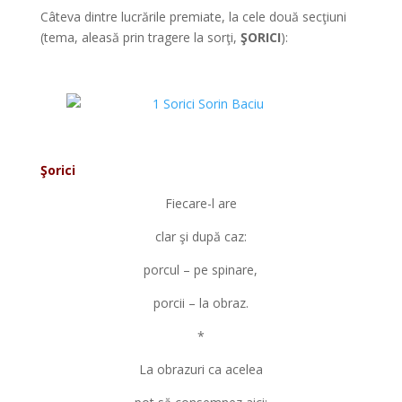
Câteva dintre lucrările premiate, la cele două secţiuni
(tema, aleasă prin tragere la sorţi,
ŞORICI
):
*
*
Şorici
Fiecare-l are
clar şi după caz:
porcul – pe spinare,
porcii – la obraz.
*
La obrazuri ca acelea