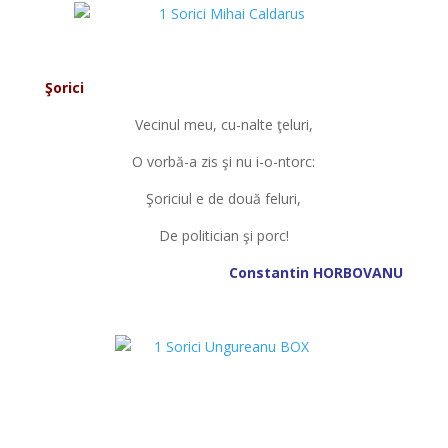
*
Şorici
Vecinul meu, cu-nalte ţeluri,
O vorbă-a zis şi nu i-o-ntorc:
Şoriciul e de două feluri,
De politician şi porc!
Constantin HORBOVANU
*
*