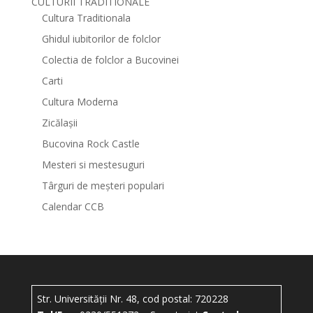
CULTURII TRADITIONALE
Cultura Traditionala
Ghidul iubitorilor de folclor
Colectia de folclor a Bucovinei
Carti
Cultura Moderna
Zicălașii
Bucovina Rock Castle
Mesteri si mestesuguri
Târguri de meșteri populari
Calendar CCB
Str. Universității Nr. 48, cod postal: 720228