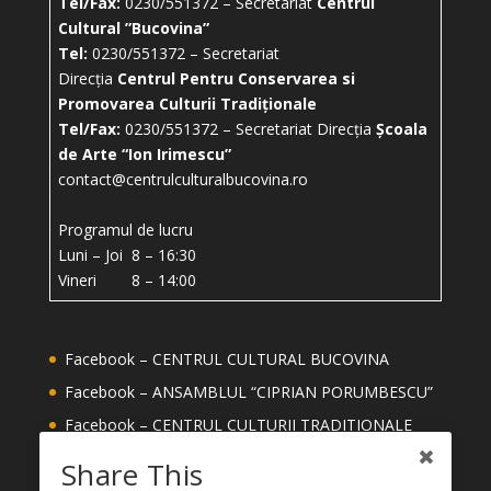
Tel/Fax:
0230/551372 – Secretariat
Centrul
Cultural ”Bucovina”
Tel:
0230/551372 – Secretariat
Direcția
Centrul Pentru Conservarea si
Promovarea Culturii Tradiționale
Tel/Fax:
0230/551372 – Secretariat Direcția
Școala
de Arte “Ion Irimescu”
contact@centrulculturalbucovina.ro
Programul de lucru
Luni – Joi 8 – 16:30
Vineri 8 – 14:00
Facebook – CENTRUL CULTURAL BUCOVINA
Facebook – ANSAMBLUL “CIPRIAN PORUMBESCU”
Facebook – CENTRUL CULTURII TRADITIONALE
Facebook – ȘCOALA DE ARTE ION IRIMESCU
Share This
SUCEAVA