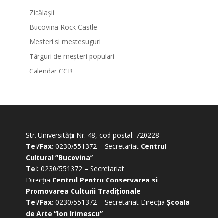
Zicălașii
Bucovina Rock Castle
Mesteri si mestesuguri
Târguri de meșteri populari
Calendar CCB
Str. Universității Nr. 48, cod postal: 720228
Tel/Fax:
0230/551372 – Secretariat
Centrul
Cultural ”Bucovina”
Tel:
0230/551372 – Secretariat
Direcția
Centrul Pentru Conservarea si
Promovarea Culturii Tradiționale
Tel/Fax:
0230/551372 – Secretariat Direcția
Școala
de Arte “Ion Irimescu”