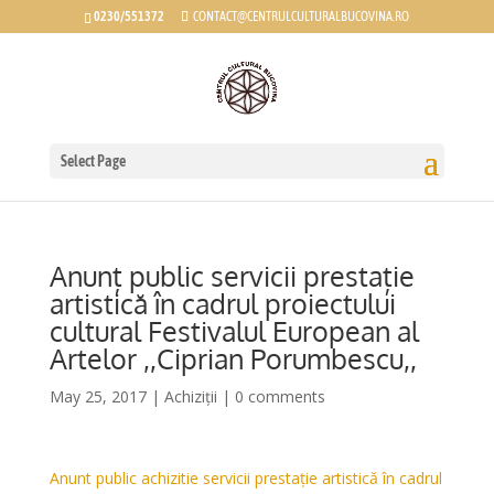
0230/551372
CONTACT@CENTRULCULTURALBUCOVINA.RO
Select Page
Anunț public servicii prestație
artistică în cadrul proiectului
cultural Festivalul European al
Artelor ,,Ciprian Porumbescu,,
May 25, 2017
|
Achiziții
|
0 comments
Anunt public achizitie servicii prestație artistică în cadrul