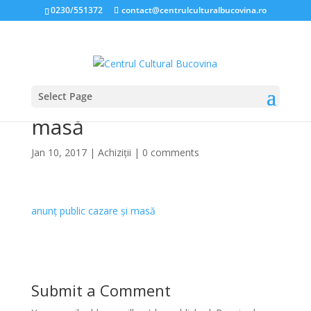
0230/551372
contact@centrulculturalbucovina.ro
Select Page
Anunț public cazare și
masă
Jan 10, 2017
|
Achiziții
|
0 comments
anunț public cazare și masă
Submit a Comment