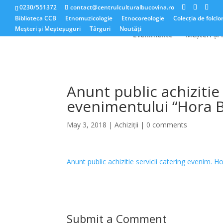
0230/551372
contact@centrulculturalbucovina.ro
Biblioteca CCB
Etnomuzicologie
Etnocoreologie
Colecția de folclo
Meșteri și Meșteșuguri
Târguri
Noutăți
Evenimente
Meșteri și
Anunt public achizitie 
evenimentului “Hora B
May 3, 2018
|
Achiziții
|
0 comments
Anunt public achizitie servicii catering evenim. H
Submit a Comment