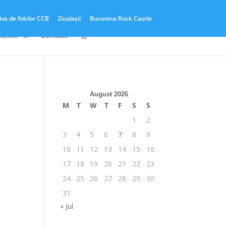
iva de folclor CCB
Zicalașii
Bucovina Rock Castle
ublice
Contact
August 2026
M
T
W
T
F
S
S
1
2
3
4
5
6
7
8
9
10
11
12
13
14
15
16
17
18
19
20
21
22
23
24
25
26
27
28
29
30
31
« Jul