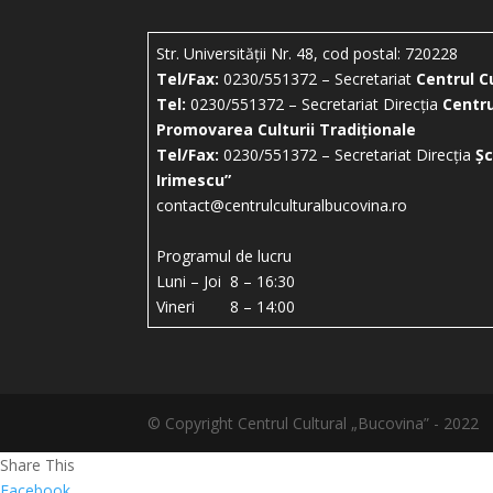
Str. Universității Nr. 48, cod postal: 720228
Tel/Fax:
0230/551372 – Secretariat
Centrul C
Tel:
0230/551372 – Secretariat Direcția
Centru
Promovarea Culturii Tradiționale
Tel/Fax:
0230/551372 – Secretariat Direcția
Șc
Irimescu”
contact@centrulculturalbucovina.ro
Programul de lucru
Luni – Joi 8 – 16:30
Vineri 8 – 14:00
© Copyright Centrul Cultural „Bucovina” - 2022
Share This
Facebook