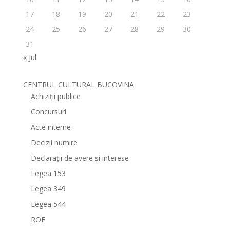
17
18
19
20
21
22
23
24
25
26
27
28
29
30
31
« Jul
CENTRUL CULTURAL BUCOVINA
Achiziții publice
Concursuri
Acte interne
Decizii numire
Declarații de avere și interese
Legea 153
Legea 349
Legea 544
ROF