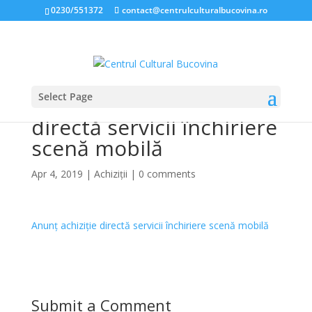
0230/551372
contact@centrulculturalbucovina.ro
Select Page
Anunț public achiziție
directă servicii închiriere
scenă mobilă
Apr 4, 2019
|
Achiziții
|
0 comments
Anunț achiziție directă servicii închiriere scenă mobilă
Submit a Comment