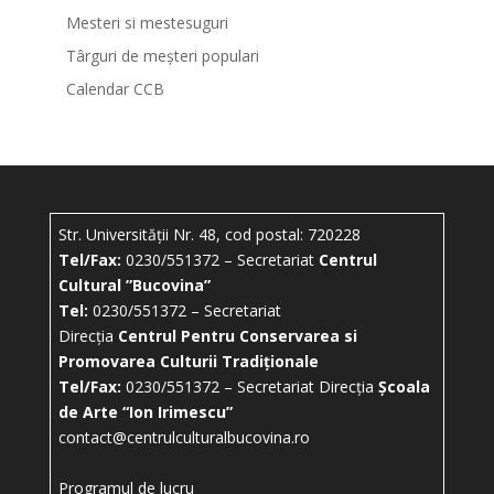
Mesteri si mestesuguri
Târguri de meșteri populari
Calendar CCB
Str. Universității Nr. 48, cod postal: 720228
Tel/Fax:
0230/551372 – Secretariat
Centrul
Cultural ”Bucovina”
Tel:
0230/551372 – Secretariat
Direcția
Centrul Pentru Conservarea si
Promovarea Culturii Tradiționale
Tel/Fax:
0230/551372 – Secretariat Direcția
Școala
de Arte “Ion Irimescu”
contact@centrulculturalbucovina.ro
Programul de lucru