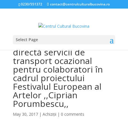
0230/551372
contact@centrulculturalbucovina.ro
Select Page
Anunț public achiziție
directă servicii de
transport ocazional
pentru colaboratori în
cadrul proiectului
Festivalul European al
Artelor ,,Ciprian
Porumbescu,,
May 30, 2017
|
Achiziții
|
0 comments