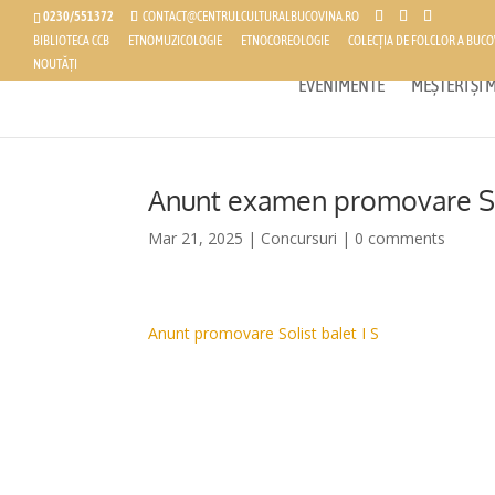
0230/551372
CONTACT@CENTRULCULTURALBUCOVINA.RO
BIBLIOTECA CCB
ETNOMUZICOLOGIE
ETNOCOREOLOGIE
COLECȚIA DE FOLCLOR A BUCO
NOUTĂȚI
EVENIMENTE
MEȘTERI ȘI
Anunt examen promovare Soli
Mar 21, 2025
|
Concursuri
|
0 comments
Anunt promovare Solist balet I S