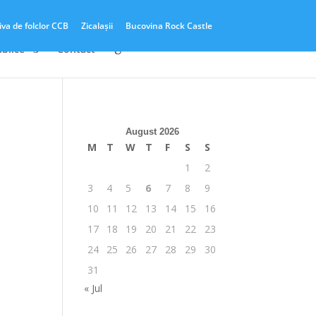
iva de folclor CCB
Zicalașii
Bucovina Rock Castle
ublice
Contact
I
August 2026
M
T
W
T
F
S
S
1
2
3
4
5
6
7
8
9
10
11
12
13
14
15
16
17
18
19
20
21
22
23
24
25
26
27
28
29
30
31
« Jul