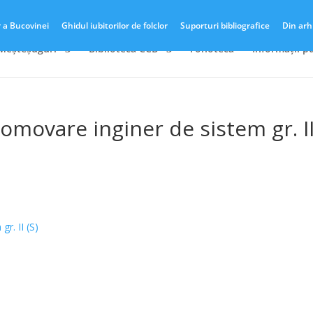
r a Bucovinei
Ghidul iubitorilor de folclor
Suporturi bibliografice
Din arh
 Meșteșuguri
Biblioteca CCB
Fonotecă
Informații p
movare inginer de sistem gr. I
r. II (S)