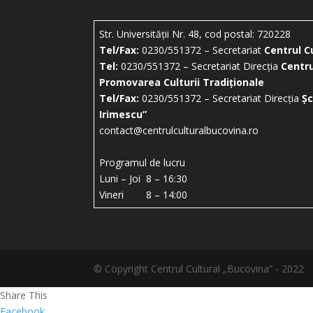
Str. Universității Nr. 48, cod postal: 720228
Tel/Fax:
0230/551372 – Secretariat
Centrul C
Tel:
0230/551372 – Secretariat Direcția
Centru
Promovarea Culturii Tradiționale
Tel/Fax:
0230/551372 – Secretariat Direcția
Șc
Irimescu”
contact@centrulculturalbucovina.ro
Programul de lucru
Luni – Joi 8 – 16:30
Vineri 8 – 14:00
© Copyright Centrul Cultural „Bucovina” - 2022
Share This
Facebook