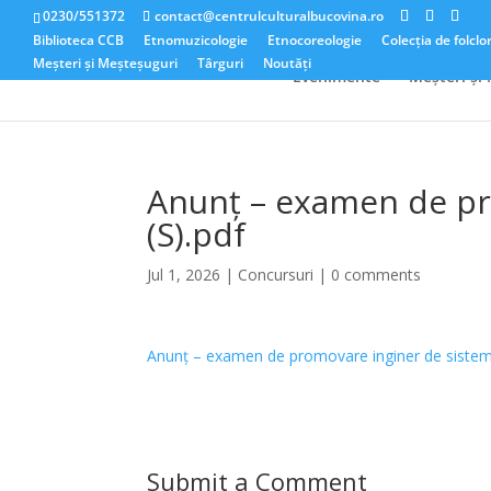
0230/551372
contact@centrulculturalbucovina.ro
Biblioteca CCB
Etnomuzicologie
Etnocoreologie
Colecția de folclo
Meșteri și Meșteșuguri
Târguri
Noutăți
Evenimente
Meșteri și
Anunț – examen de pro
(S).pdf
Jul 1, 2026
|
Concursuri
|
0 comments
Anunț – examen de promovare inginer de sistem g
Submit a Comment