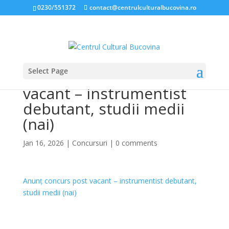
0230/551372
contact@centrulculturalbucovina.ro
Select Page
Anunț concurs post
vacant – instrumentist
debutant, studii medii
(nai)
Jan 16, 2026
|
Concursuri
|
0 comments
Anunț concurs post vacant – instrumentist debutant,
studii medii (nai)