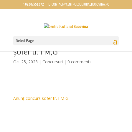
0230/551372
CONTACT@CENTRULCULTURALBUCOVINA.RO
Select Page
Anunț concurs post vacant de
șofer tr. I M;G
Oct 25, 2023
|
Concursuri
|
0 comments
Anunț concurs sofer tr. I M G