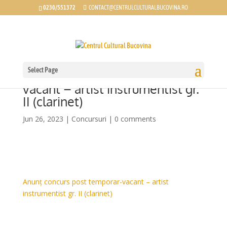
0230/551372
CONTACT@CENTRULCULTURALBUCOVINA.RO
Select Page
Anunț concurs post temporar-
vacant – artist instrumentist gr.
II (clarinet)
Jun 26, 2023
|
Concursuri
|
0 comments
Anunț concurs post temporar-vacant – artist
instrumentist gr. II (clarinet)