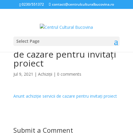
0230/551372
contact@centrulculturalbucovina.ro
Select Page
Anunț achiziție servicii
de cazare pentru invitați
proiect
Jul 9, 2021
|
Achiziții
|
0 comments
Anunt achiziție servicii de cazare pentru invitați proiect
Submit a Comment