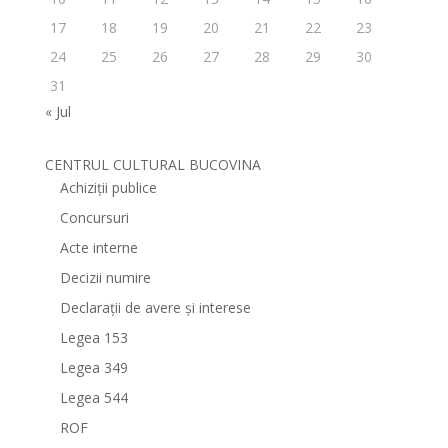
17
18
19
20
21
22
23
24
25
26
27
28
29
30
31
« Jul
CENTRUL CULTURAL BUCOVINA
Achiziții publice
Concursuri
Acte interne
Decizii numire
Declarații de avere și interese
Legea 153
Legea 349
Legea 544
ROF