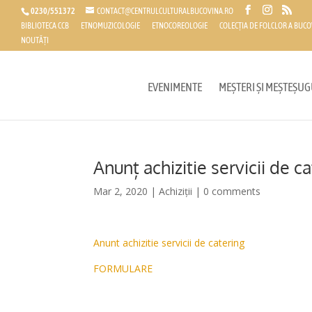
0230/551372
CONTACT@CENTRULCULTURALBUCOVINA.RO
BIBLIOTECA CCB
ETNOMUZICOLOGIE
ETNOCOREOLOGIE
COLECȚIA DE FOLCLOR A BUCO
NOUTĂȚI
EVENIMENTE
MEȘTERI ȘI MEȘTEȘUG
Anunț achizitie servicii de c
Mar 2, 2020
|
Achiziții
|
0 comments
Anunt achizitie servicii de catering
FORMULARE