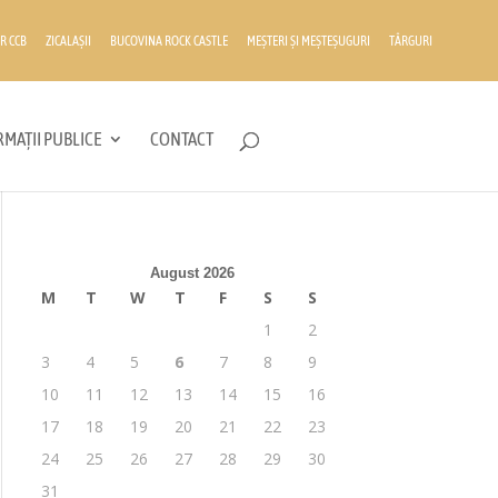
R CCB
ZICALAȘII
BUCOVINA ROCK CASTLE
MEȘTERI ȘI MEȘTEȘUGURI
TÂRGURI
MAȚII PUBLICE
CONTACT
August 2026
M
T
W
T
F
S
S
1
2
3
4
5
6
7
8
9
10
11
12
13
14
15
16
17
18
19
20
21
22
23
24
25
26
27
28
29
30
31