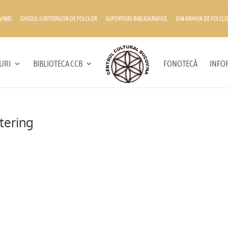
VINEI
GHIDUL IUBITORILOR DE FOLCLOR
SUPORTURI BIBLIOGRAFICE
DIN ARHIVA DE FOLCLO
URI
BIBLIOTECA CCB
FONOTECĂ
INFOR
atering