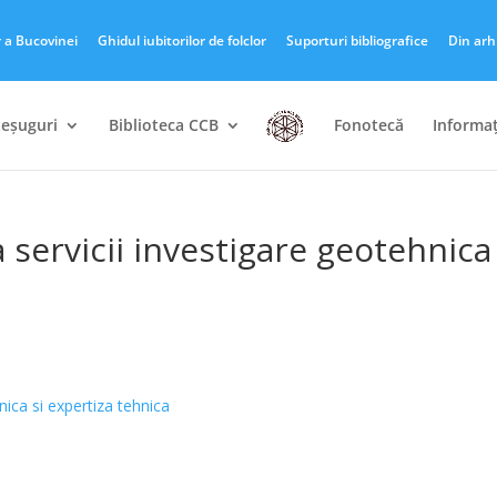
r a Bucovinei
Ghidul iubitorilor de folclor
Suporturi bibliografice
Din arh
teșuguri
Biblioteca CCB
Fonotecă
Informaț
 servicii investigare geotehnica 
nica si expertiza tehnica