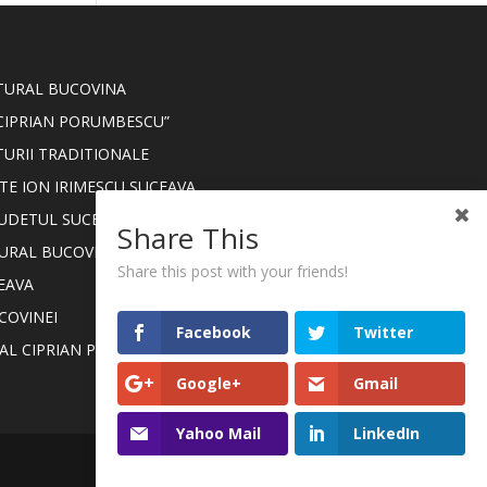
LTURAL BUCOVINA
CIPRIAN PORUMBESCU”
TURII TRADITIONALE
TE ION IRIMESCU SUCEAVA
JUDETUL SUCEAVA
Share This
TURAL BUCOVINA
Share this post with your friends!
EAVA
COVINEI
Facebook
Twitter
NAL CIPRIAN PORUMBESCU
Google+
Gmail
Yahoo Mail
LinkedIn