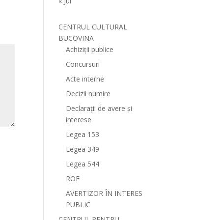
« Jul
CENTRUL CULTURAL
BUCOVINA
Achiziții publice
Concursuri
Acte interne
Decizii numire
Declarații de avere și
interese
Legea 153
Legea 349
Legea 544
ROF
AVERTIZOR ÎN INTERES
PUBLIC
CENTRUL PENTRU