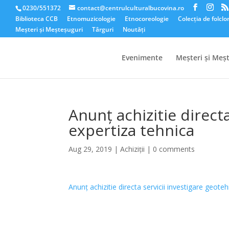
0230/551372
contact@centrulculturalbucovina.ro
Biblioteca CCB
Etnomuzicologie
Etnocoreologie
Colecția de folclo
Meșteri și Meșteșuguri
Târguri
Noutăți
Evenimente
Meșteri și Meș
Anunț achizitie directa
expertiza tehnica
Aug 29, 2019
|
Achiziții
|
0 comments
Anunț achizitie directa servicii investigare geoteh