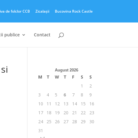
iva de folclor CCB
Zicalașii
Bucovina Rock Castle
ii publice
Contact
si
August 2026
M
T
W
T
F
S
S
1
2
3
4
5
6
7
8
9
10
11
12
13
14
15
16
17
18
19
20
21
22
23
24
25
26
27
28
29
30
31