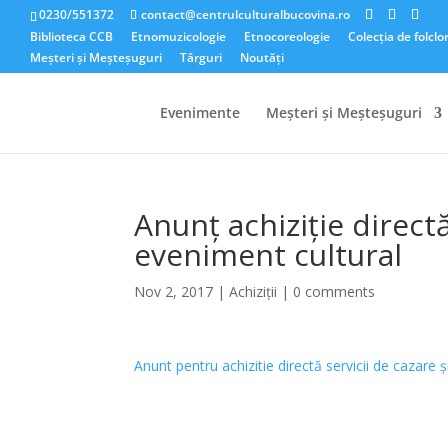
0230/551372
contact@centrulculturalbucovina.ro
Biblioteca CCB
Etnomuzicologie
Etnocoreologie
Colecția de folclo
Meșteri și Meșteșuguri
Târguri
Noutăți
Evenimente
Meșteri și Meșteșuguri
Anunț achiziție direct
eveniment cultural
Nov 2, 2017
|
Achiziții
|
0 comments
Anunt pentru achizitie directă servicii de cazare 