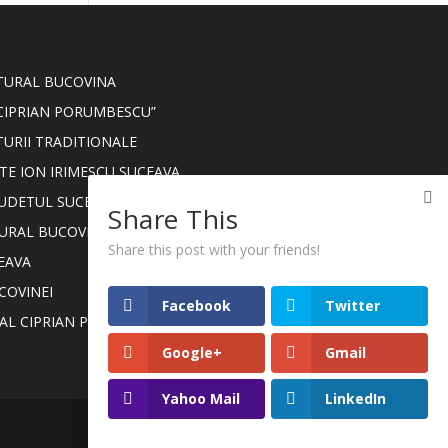
LTURAL BUCOVINA
CIPRIAN PORUMBESCU”
TURII TRADITIONALE
TE ION IRIMESCU SUCEAVA
JUDETUL SUCEAVA
Share This
TURAL BUCOVINA
Share this post with your friends!
EAVA
COVINEI
Facebook
Twitter
NAL CIPRIAN PORUMBESCU
Google+
Gmail
Yahoo Mail
LinkedIn