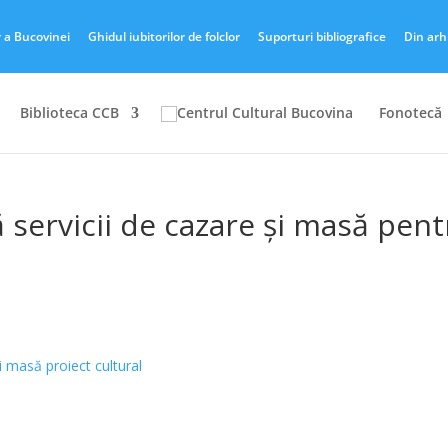
r a Bucovinei
Ghidul iubitorilor de folclor
Suporturi bibliografice
Din arh
Biblioteca CCB
Fonotecă
ă servicii de cazare și masă pent
și masă proiect cultural