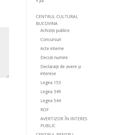
« Jul
CENTRUL CULTURAL
BUCOVINA
Achiziții publice
Concursuri
Acte interne
Decizii numire
Declarații de avere și
interese
Legea 153
Legea 349
Legea 544
ROF
AVERTIZOR ÎN INTERES
PUBLIC
CENTRUL PENTRU