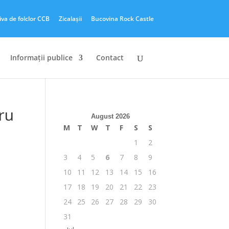
iva de folclor CCB
Zicalașii
Bucovina Rock Castle
Informații publice
Contact
ru
August 2026
M
T
W
T
F
S
S
1
2
3
4
5
6
7
8
9
10
11
12
13
14
15
16
17
18
19
20
21
22
23
24
25
26
27
28
29
30
31