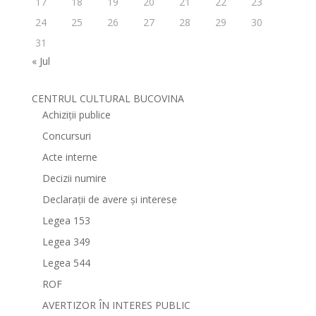
17
18
19
20
21
22
23
24
25
26
27
28
29
30
31
« Jul
CENTRUL CULTURAL BUCOVINA
Achiziții publice
Concursuri
Acte interne
Decizii numire
Declarații de avere și interese
Legea 153
Legea 349
Legea 544
ROF
AVERTIZOR ÎN INTERES PUBLIC